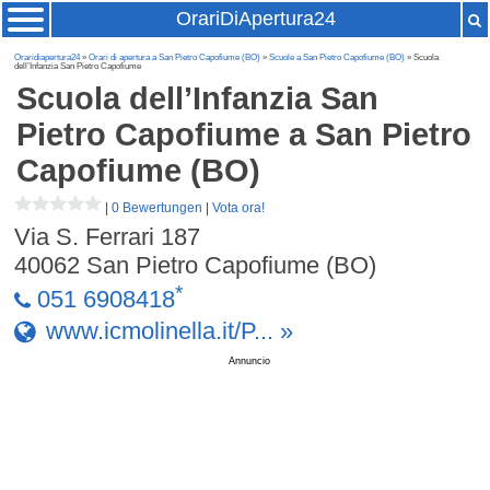
OrariDiApertura24
Oraridiapertura24
»
Orari di apertura a San Pietro Capofiume (BO)
»
Scuole a San Pietro Capofiume (BO)
» Scuola
dell’Infanzia San Pietro Capofiume
Scuola dell’Infanzia San
Pietro Capofiume
a San Pietro
Capofiume (BO)
|
0 Bewertungen
|
Vota ora!
Via S. Ferrari 187
40062
San Pietro Capofiume (BO)
*
051 6908418
www.icmolinella.it/P... »
Annuncio