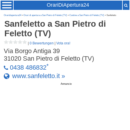
OrariDiApertura24
Oraridiapertura24
»
Orari di apertura a San Pietro di Feletto (TV)
»
Cantine a San Pietro di Feletto (TV)
» Sanfeletto
Sanfeletto
a San Pietro di
Feletto (TV)
|
0 Bewertungen
|
Vota ora!
Via Borgo Antiga 39
31020
San Pietro di Feletto (TV)
*
0438 486832
www.sanfeletto.it »
Annuncio