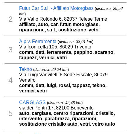
Futur Car S.r.l. - Affiliato Motorglass
(
distanza: 29,58
km
)
2
Via Vallo Rotondo 6, 82037 Telese Terme
affiliato, auto, car, futur, motorglass,
riparazione, s.r.l., sostituzione, vetri
A.p.v. Ferramenta
(
distanza: 33,01 km
)
Via Iconicella 105, 86029 Trivento
3
comm, dett, ferramenta, peppino, scarano,
tappezz, vernici, vetri
Tekno
(
distanza: 39,24 km
)
Via Luigi Vanvitelli 8 Sede Fiscale, 86079
4
Venafro
comm, dett, luigi, rossi, tappezz, tekno,
vernici, vetri
CARGLASS
(
distanza: 42,48 km
)
via dei Pentri 17, 82100 Benevento
5
auto, carglass, centro riparazioni, cristallo,
intervento, parabrezza, riparazioni,
sostituzione cristallo auto, vetri, vetro auto