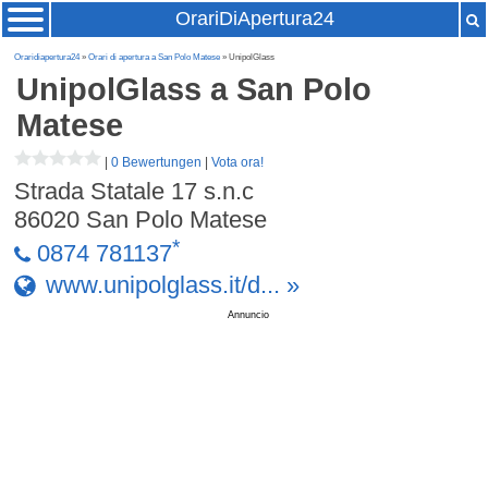
OrariDiApertura24
Oraridiapertura24
»
Orari di apertura a San Polo Matese
» UnipolGlass
UnipolGlass
a San Polo
Matese
|
0 Bewertungen
|
Vota ora!
Strada Statale 17 s.n.c
86020
San Polo Matese
*
0874 781137
www.unipolglass.it/d... »
Annuncio