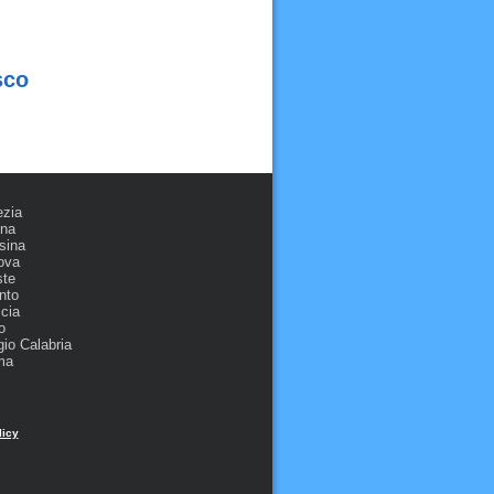
sco
ezia
ona
sina
ova
ste
nto
cia
o
io Calabria
ma
licy