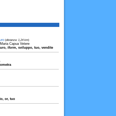
uro
(
distanza: 1,24 km
)
Maria Capua Vetere
turo, iform, sviluppo, tuo, vendite
a
geometra
to, or, tuo