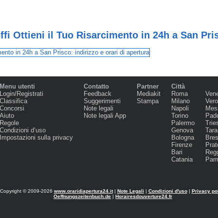
fi Ottieni il Tuo Risarcimento in 24h a San Pri
Menu utenti
Contatto
Partner
Città
Login/Registrati
Feedback
Mediakit
Roma
Ven
Classifica
Suggerimenti
Stampa
Milano
Ver
Concorsi
Note legali
Napoli
Mes
Aiuto
Note legali App
Torino
Pad
Regole
Palermo
Trie
Condizioni d‘uso
Genova
Tara
Impostazioni sulla privacy
Bologna
Bres
Firenze
Prat
Bari
Regg
Catania
Par
Copyright © 2009-2026
www.oraridiapertura24.it
|
Note Legali
|
Condizioni d'uso
|
Privacy po
Oeffnungszeitenbuch.de
|
Horairesdouverture24.fr