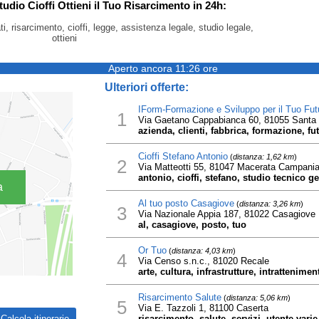
tudio Cioffi Ottieni il Tuo Risarcimento in 24h:
ti, risarcimento, cioffi, legge, assistenza legale, studio legale,
ottieni
Aperto ancora 11:26 ore
Ulteriori offerte:
IForm-Formazione e Sviluppo per il Tuo Fut
1
Via Gaetano Cappabianca 60, 81055 Santa 
azienda, clienti, fabbrica, formazione, fu
Cioffi Stefano Antonio
(
distanza: 1,62 km
)
2
Via Matteotti 55, 81047 Macerata Campani
antonio, cioffi, stefano, studio tecnico 
a
Al tuo posto Casagiove
(
distanza: 3,26 km
)
3
Via Nazionale Appia 187, 81022 Casagiove
al, casagiove, posto, tuo
Or Tuo
(
distanza: 4,03 km
)
4
Via Censo s.n.c., 81020 Recale
arte, cultura, infrastrutture, intrattenimen
Risarcimento Salute
(
distanza: 5,06 km
)
5
Via E. Tazzoli 1, 81100 Caserta
risarcimento, salute, servizi, utente varie