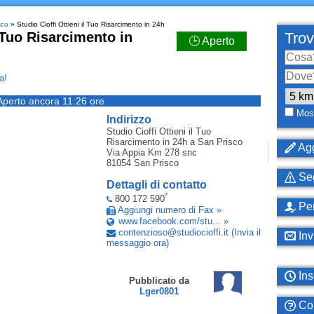
sco
» Studio Cioffi Ottieni il Tuo Risarcimento in 24h
l Tuo Risarcimento in
Trov
🕒 Aperto
a!
Aperto ancora 11:26 ore
Most
Indirizzo
Studio Cioffi Ottieni il Tuo
Risarcimento in 24h
a San Prisco
Agg
Via Appia Km 278 snc
81054
San Prisco
Seg
Dettagli di contatto
*
800 172 590
Per
Aggiungi numero di Fax »
www.facebook.com/stu... »
contenzioso
@
studiocioffi
.
it
(Invia il
Inv
messaggio ora)
Ins
Pubblicato da
Lger0801
Com