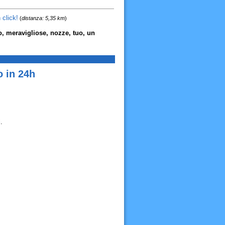
 click!
(
distanza: 5,35 km
)
io, meravigliose, nozze, tuo, un
o in 24h
.