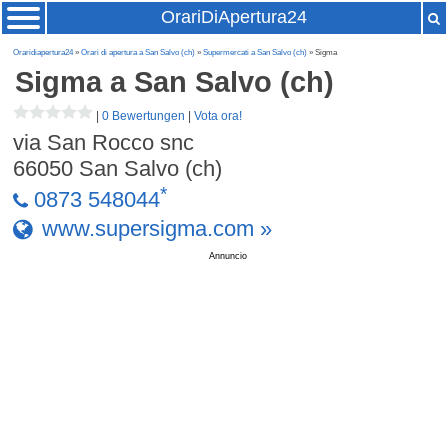
OrariDiApertura24
Oraridiapertura24
»
Orari di apertura a San Salvo (ch)
»
Supermercati a San Salvo (ch)
» Sigma
Sigma
a San Salvo (ch)
|
0 Bewertungen
|
Vota ora!
via San Rocco snc
66050
San Salvo (ch)
*
0873 548044
www.supersigma.com »
Annuncio