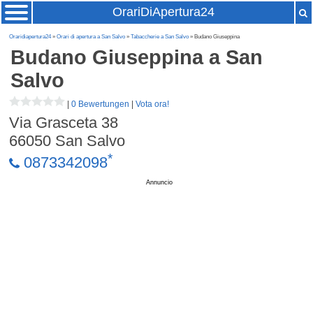
OrariDiApertura24
Oraridiapertura24
»
Orari di apertura a San Salvo
»
Tabaccherie a San Salvo
» Budano Giuseppina
Budano Giuseppina
a San
Salvo
|
0 Bewertungen
|
Vota ora!
Via Grasceta 38
66050
San Salvo
*
0873342098
Annuncio