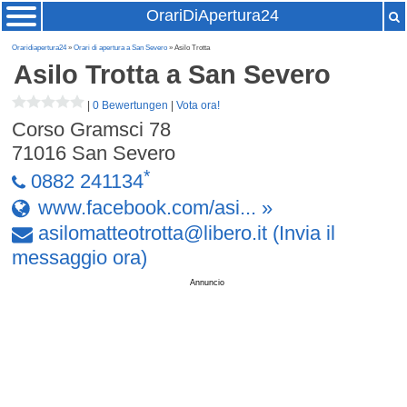
OrariDiApertura24
Oraridiapertura24
»
Orari di apertura a San Severo
» Asilo Trotta
Asilo Trotta
a San Severo
|
0 Bewertungen
|
Vota ora!
Corso Gramsci 78
71016
San Severo
*
0882 241134
www.facebook.com/asi... »
asilomatteotrotta
@
libero
.
it
(Invia il
messaggio ora)
Annuncio