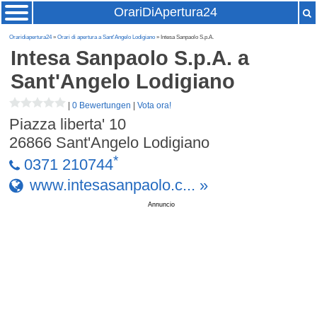
OrariDiApertura24
Oraridiapertura24
»
Orari di apertura a Sant'Angelo Lodigiano
» Intesa Sanpaolo S.p.A.
Intesa Sanpaolo S.p.A.
a
Sant'Angelo Lodigiano
|
0 Bewertungen
|
Vota ora!
Piazza liberta' 10
26866
Sant'Angelo Lodigiano
*
0371 210744
www.intesasanpaolo.c... »
Annuncio