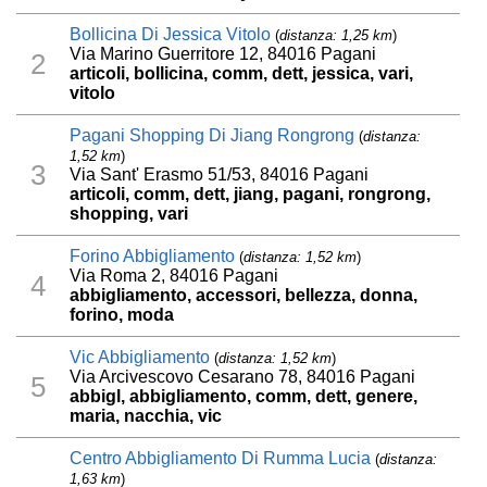
Bollicina Di Jessica Vitolo
(
distanza: 1,25 km
)
Via Marino Guerritore 12, 84016 Pagani
2
articoli, bollicina, comm, dett, jessica, vari,
vitolo
Pagani Shopping Di Jiang Rongrong
(
distanza:
1,52 km
)
3
Via Sant' Erasmo 51/53, 84016 Pagani
articoli, comm, dett, jiang, pagani, rongrong,
shopping, vari
Forino Abbigliamento
(
distanza: 1,52 km
)
Via Roma 2, 84016 Pagani
4
abbigliamento, accessori, bellezza, donna,
forino, moda
Vic Abbigliamento
(
distanza: 1,52 km
)
Via Arcivescovo Cesarano 78, 84016 Pagani
5
abbigl, abbigliamento, comm, dett, genere,
maria, nacchia, vic
Centro Abbigliamento Di Rumma Lucia
(
distanza:
1,63 km
)