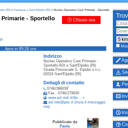
idio (RI)
»
Farmacie a Sant'Elpidio (RI)
» Nucleo Operativo Cure Primarie - Sportello
Trov
Primarie - Sportello
🕒 Chiuso ora
a!
Most
Apre in 89:26 ore
Indirizzo
Agg
Nucleo Operativo Cure Primarie -
Sportello ADI
a Sant'Elpidio (RI)
Strada Provinciale S. Elpidio s.n.c.
Seg
02024
Sant'Elpidio (RI)
Dettagli di contatto
Per
*
0746/396039
Fax.: 0746/279930
Inv
www.asl.rieti.it/dis... »
asl
.
rieti
@
pec
.
it
(Invia il messaggio
ora)
Ins
Pubblicato da
Com
Paola