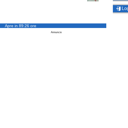
Log
Apre in 89:26 ore
Annuncio