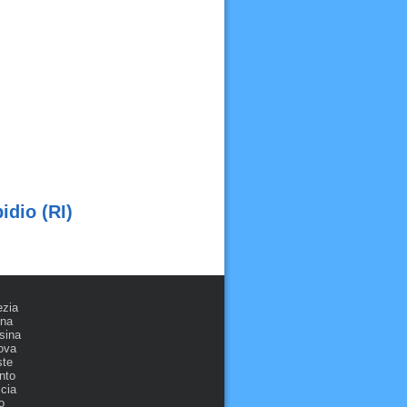
idio (RI)
ezia
ona
sina
ova
ste
nto
cia
o