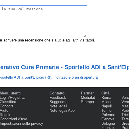
r scrivere una recensione che sia utile agli altri visitatori.
rativo Cure Primarie - Sportello ADI a Sant'Elp
Menu utenti
Contatto
Partner
Città
Login/Registrati
Feedback
Mediakit
Roma
Ven
Classifica
Suggerimenti
Stampa
Milano
Ver
Concorsi
Note legali
Napoli
Mes
Aiuto
Note legali App
Torino
Pad
Regole
Palermo
Trie
Condizioni d‘uso
Genova
Tara
Impostazioni sulla privacy
Bologna
Bres
Firenze
Prat