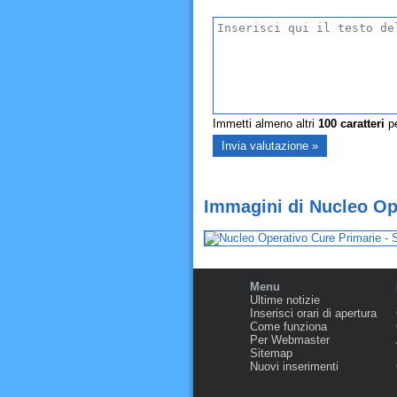
Immetti almeno altri
100
caratteri
pe
Immagini di Nucleo Ope
Menu
Ultime notizie
Inserisci orari di apertura
Come funziona
Per Webmaster
Sitemap
Nuovi inserimenti