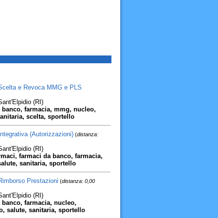
o Scelta e Revoca MMG e PLS
ant'Elpidio (RI)
a banco, farmacia, mmg, nucleo,
anitaria, scelta, sportello
ntegrativa (Autorizzazioni)
(
distanza:
ant'Elpidio (RI)
rmaci, farmaci da banco, farmacia,
alute, sanitaria, sportello
 Rimborso Prestazioni
(
distanza: 0,00
ant'Elpidio (RI)
 banco, farmacia, nucleo,
, salute, sanitaria, sportello