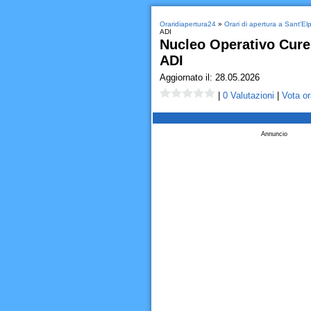
Oraridiapertura24
»
Orari di apertura a Sant'Elp
ADI
Nucleo Operativo Cure 
ADI
Aggiornato il: 28.05.2026
|
0 Valutazioni
|
Vota or
Annuncio