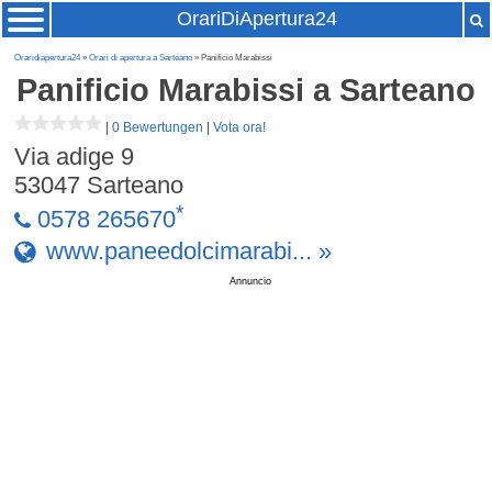
OrariDiApertura24
Oraridiapertura24
»
Orari di apertura a Sarteano
» Panificio Marabissi
Panificio Marabissi
a Sarteano
|
0 Bewertungen
|
Vota ora!
Via adige 9
53047
Sarteano
*
0578 265670
www.paneedolcimarabi... »
Annuncio