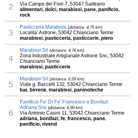
Via Campo dei Fiori 7, 53047 Sarteano
2
alimentari, dolci, marabissi, pane, panificio,
rock
Pasticceria Marabissi
(
distanza: 4,75 km
)
3
Localita' Astrone, 53042 Chianciano Terme
marabissi, pasticceria, pasticcerie, piero
Marabissi Srl
(
distanza: 4,76 km
)
Zona Industriale Artigianale Astrone Snc, 53042
4
Chianciano Terme
marabissi, pasticcerie
Marabissi Srl
(
distanza: 6,09 km
)
5
Viale g. Baccelli 132, 53042 Chianciano Terme
bar, birrerie, marabissi, paninoteche
Panificio Fe' Di Fe' Francesco e Bonifazi
Adriana Snc
(
distanza: 6,99 km
)
6
Via Antonio Casini 11, 53042 Chianciano Terme
adriana, bonifazi, fe, francesco, pane,
panificio, rivend