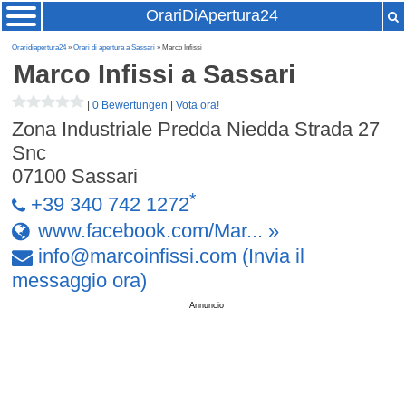
OrariDiApertura24
Oraridiapertura24
»
Orari di apertura a Sassari
» Marco Infissi
Marco Infissi
a Sassari
|
0 Bewertungen
|
Vota ora!
Zona Industriale Predda Niedda Strada 27
Snc
07100
Sassari
*
+39 340 742 1272
www.facebook.com/Mar... »
info
@
marcoinfissi
.
com
(Invia il
messaggio ora)
Annuncio