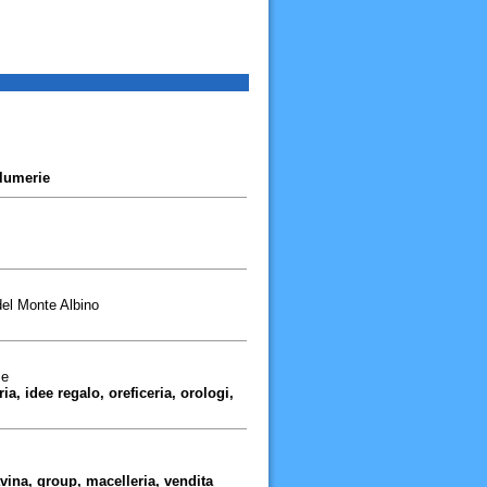
alumerie
el Monte Albino
se
ria, idee regalo, oreficeria, orologi,
avina, group, macelleria, vendita