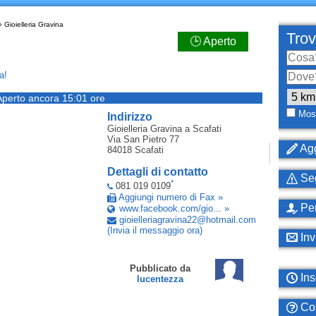
 Gioielleria Gravina
Trov
🕒 Aperto
a!
Aperto ancora 15:01 ore
Most
Indirizzo
Gioielleria Gravina
a Scafati
Via San Pietro 77
Agg
84018
Scafati
Dettagli di contatto
Seg
*
081 019 0109
Aggiungi numero di Fax »
Per
www.facebook.com/gio... »
gioielleriagravina22
@
hotmail
.
com
(Invia il messaggio ora)
Inv
Pubblicato da
Ins
lucentezza
Com