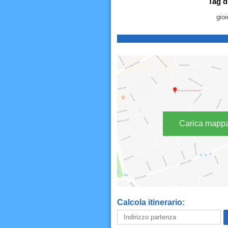
Tag d
gioi
Carica mapp
Calcola itinerario: