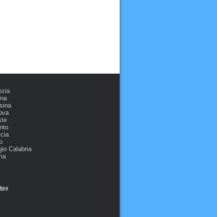
ezia
ona
sina
ova
ste
nto
cia
o
io Calabria
ma
licy