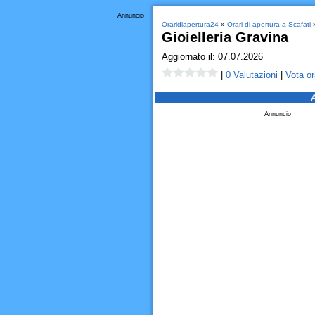
Annuncio
Oraridiapertura24
»
Orari di apertura a Scafati
»
Gioielleria Gravina
Aggiornato il: 07.07.2026
|
0 Valutazioni
|
Vota or
Annuncio