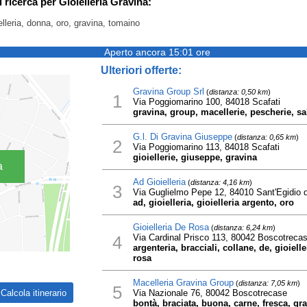
i ricerca per Gioielleria Gravina:
elleria, donna, oro, gravina, tomaino
Aperto ancora 15:01 ore
Ulteriori offerte:
Gravina Group Srl
(
distanza: 0,50 km
)
1
Via Poggiomarino 100, 84018 Scafati
gravina, group, macellerie, pescherie, s
G.l. Di Gravina Giuseppe
(
distanza: 0,65 km
)
2
Via Poggiomarino 113, 84018 Scafati
gioiellerie, giuseppe, gravina
a
Ad Gioielleria
(
distanza: 4,16 km
)
3
Via Guglielmo Pepe 12, 84010 Sant'Egidio d
ad, gioielleria, gioielleria argento, oro
Gioielleria De Rosa
(
distanza: 6,24 km
)
4
Via Cardinal Prisco 113, 80042 Boscotreca
argenteria, bracciali, collane, de, gioielle
rosa
Macelleria Gravina Group
(
distanza: 7,05 km
)
5
Via Nazionale 76, 80042 Boscotrecase
bontà, braciata, buona, carne, fresca, gr