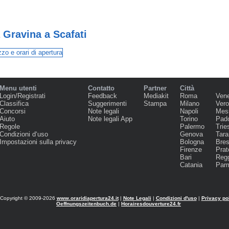
 Gravina a Scafati
Menu utenti
Contatto
Partner
Città
Login/Registrati
Feedback
Mediakit
Roma
Ven
Classifica
Suggerimenti
Stampa
Milano
Ver
Concorsi
Note legali
Napoli
Mes
Aiuto
Note legali App
Torino
Pad
Regole
Palermo
Trie
Condizioni d‘uso
Genova
Tara
Impostazioni sulla privacy
Bologna
Bres
Firenze
Prat
Bari
Regg
Catania
Par
Copyright © 2009-2026
www.oraridiapertura24.it
|
Note Legali
|
Condizioni d'uso
|
Privacy po
Oeffnungszeitenbuch.de
|
Horairesdouverture24.fr