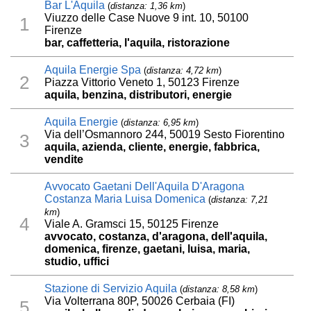
Bar L'Aquila
(
distanza: 1,36 km
)
Viuzzo delle Case Nuove 9 int. 10, 50100
1
Firenze
bar, caffetteria, l'aquila, ristorazione
Aquila Energie Spa
(
distanza: 4,72 km
)
2
Piazza Vittorio Veneto 1, 50123 Firenze
aquila, benzina, distributori, energie
Aquila Energie
(
distanza: 6,95 km
)
Via dell’Osmannoro 244, 50019 Sesto Fiorentino
3
aquila, azienda, cliente, energie, fabbrica,
vendite
Avvocato Gaetani Dell'Aquila D'Aragona
Costanza Maria Luisa Domenica
(
distanza: 7,21
km
)
4
Viale A. Gramsci 15, 50125 Firenze
avvocato, costanza, d'aragona, dell'aquila,
domenica, firenze, gaetani, luisa, maria,
studio, uffici
Stazione di Servizio Aquila
(
distanza: 8,58 km
)
Via Volterrana 80P, 50026 Cerbaia (FI)
5