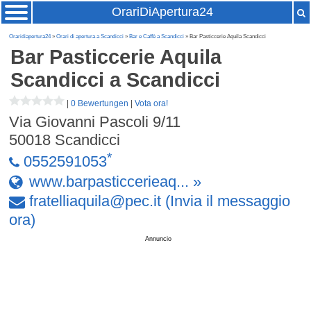
OrariDiApertura24
Oraridiapertura24
»
Orari di apertura a Scandicci
»
Bar e Caffè a Scandicci
» Bar Pasticcerie Aquila Scandicci
Bar Pasticcerie Aquila
Scandicci
a Scandicci
|
0 Bewertungen
|
Vota ora!
Via Giovanni Pascoli 9/11
50018
Scandicci
*
0552591053
www.barpasticcerieaq... »
fratelliaquila
@
pec
.
it
(Invia il messaggio
ora)
Annuncio