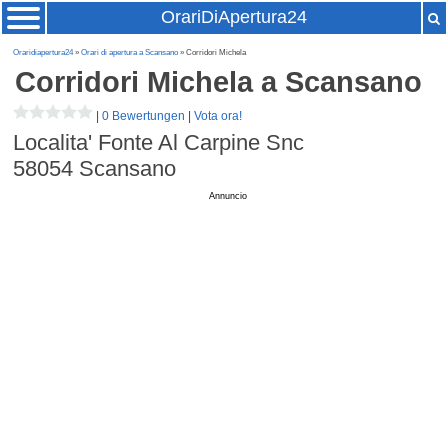
OrariDiApertura24
Oraridiapertura24
»
Orari di apertura a Scansano
» Corridori Michela
Corridori Michela
a Scansano
|
0 Bewertungen
|
Vota ora!
Localita' Fonte Al Carpine Snc
58054
Scansano
Annuncio