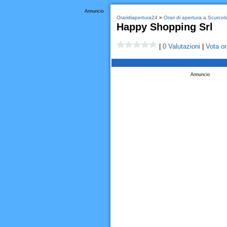
Annuncio
Oraridiapertura24
»
Orari di apertura a Scurco
Happy Shopping Srl
|
0 Valutazioni
|
Vota or
Annuncio