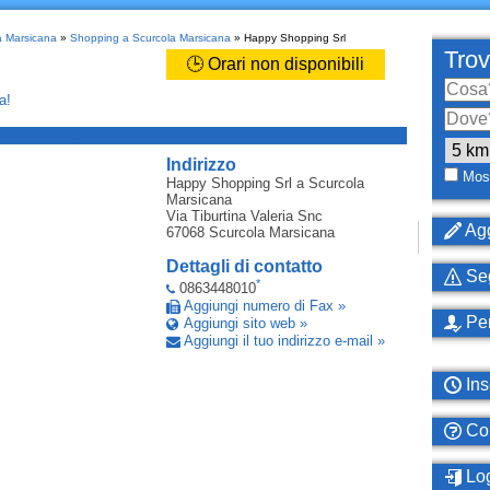
la Marsicana
»
Shopping a Scurcola Marsicana
» Happy Shopping Srl
Trov
🕒 Orari non disponibili
a!
_
Indirizzo
Most
Happy Shopping Srl
a Scurcola
Marsicana
Via Tiburtina Valeria Snc
Agg
67068
Scurcola Marsicana
Dettagli di contatto
Seg
*
0863448010
Aggiungi numero di Fax »
Per
Aggiungi sito web »
Aggiungi il tuo indirizzo e-mail »
Ins
Com
Log