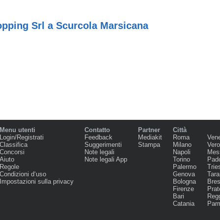
pping Srl a Scurcola Marsicana
Menu utenti
Contatto
Partner
Città
Login/Registrati
Feedback
Mediakit
Roma
Ven
Classifica
Suggerimenti
Stampa
Milano
Ver
Concorsi
Note legali
Napoli
Mes
Aiuto
Note legali App
Torino
Pad
Regole
Palermo
Trie
Condizioni d‘uso
Genova
Tara
Impostazioni sulla privacy
Bologna
Bres
Firenze
Prat
Bari
Regg
Catania
Par