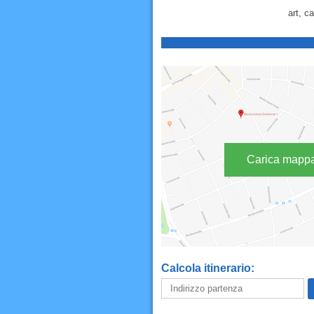
art, c
Carica mapp
Calcola itinerario: