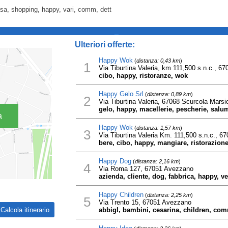
asa, shopping, happy, vari, comm, dett
_
Ulteriori offerte:
Happy Wok
(
distanza: 0,43 km
)
1
Via Tiburtina Valeria, km 111,500 s.n.c., 6
cibo, happy, ristoranze, wok
Happy Gelo Srl
(
distanza: 0,89 km
)
2
Via Tiburtina Valeria, 67068 Scurcola Marsi
gelo, happy, macellerie, pescherie, salu
a
Happy Wok
(
distanza: 1,57 km
)
3
Via Tiburtina Valeria Km. 111,500 s.n.c., 
bere, cibo, happy, mangiare, ristorazion
Happy Dog
(
distanza: 2,16 km
)
4
Via Roma 127, 67051 Avezzano
azienda, cliente, dog, fabbrica, happy, v
Happy Children
(
distanza: 2,25 km
)
5
Via Trento 15, 67051 Avezzano
abbigl, bambini, cesarina, children, comm,