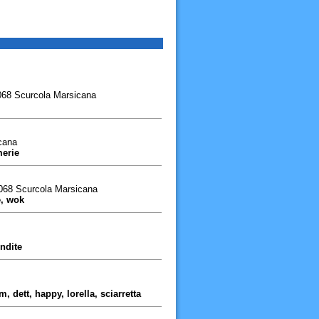
7068 Scurcola Marsicana
cana
merie
67068 Scurcola Marsicana
e, wok
endite
 dett, happy, lorella, sciarretta