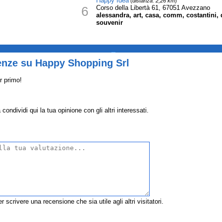
Happy Idea
(
distanza: 2,26 km
)
6
Corso della Libertà 61, 67051 Avezzano
alessandra, art, casa, comm, costantini, d
souvenir
_
enze su Happy Shopping Srl
r primo!
ndividi qui la tua opinione con gli altri interessati.
r scrivere una recensione che sia utile agli altri visitatori.