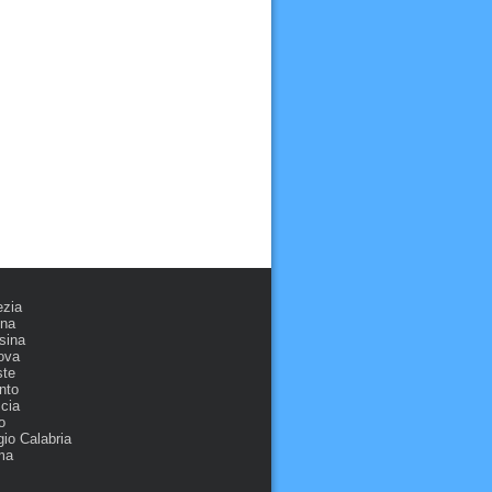
ezia
ona
sina
ova
ste
nto
cia
o
io Calabria
ma