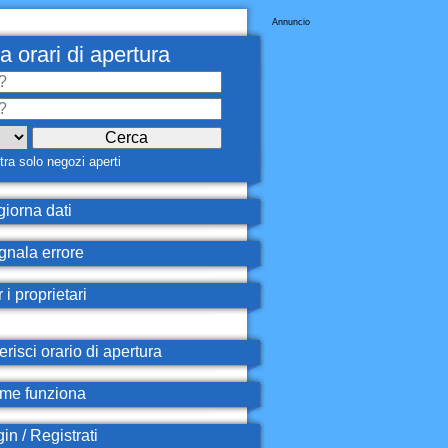
Annuncio
a orari di apertura
ra solo negozi aperti
iorna dati
nala errore
 i proprietari
erisci orario di apertura
e funziona
in / Registrati