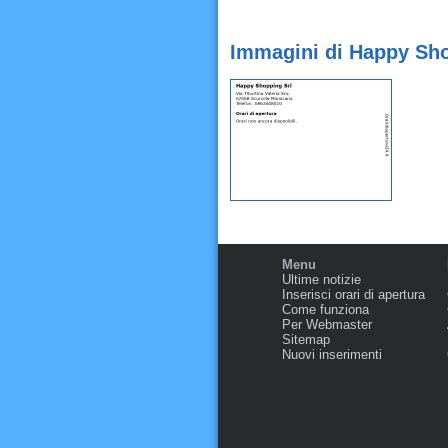
Immagini di Happy Sho
Menu
Ultime notizie
Inserisci orari di apertura
Come funziona
Per Webmaster
Sitemap
Nuovi inserimenti