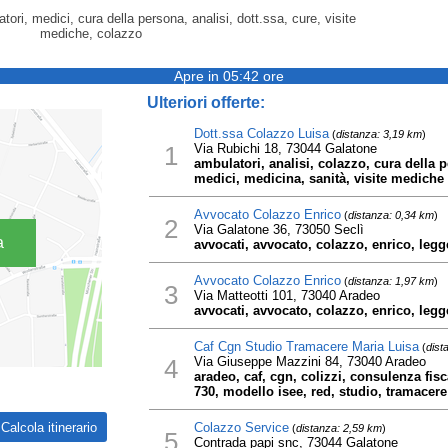
tori, medici, cura della persona, analisi, dott.ssa, cure, visite
mediche, colazzo
Apre in 05:42 ore
Ulteriori offerte:
Dott.ssa Colazzo Luisa
(
distanza: 3,19 km
)
1
Via Rubichi 18, 73044 Galatone
ambulatori, analisi, colazzo, cura della p
medici, medicina, sanità, visite mediche
Avvocato Colazzo Enrico
(
distanza: 0,34 km
)
2
Via Galatone 36, 73050 Seclì
a
avvocati, avvocato, colazzo, enrico, legg
Avvocato Colazzo Enrico
(
distanza: 1,97 km
)
3
Via Matteotti 101, 73040 Aradeo
avvocati, avvocato, colazzo, enrico, legg
Caf Cgn Studio Tramacere Maria Luisa
(
dist
4
Via Giuseppe Mazzini 84, 73040 Aradeo
aradeo, caf, cgn, colizzi, consulenza fisc
730, modello isee, red, studio, tramacere
Colazzo Service
(
distanza: 2,59 km
)
5
Contrada papi snc, 73044 Galatone