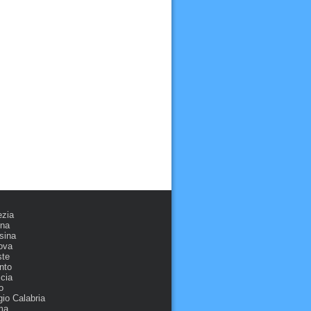
ezia
ona
sina
ova
ste
nto
cia
o
io Calabria
ma