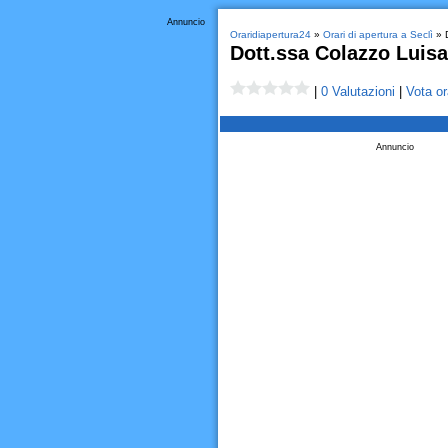
Annuncio
Oraridiapertura24
»
Orari di apertura a Seclì
» D
Dott.ssa Colazzo Luisa
|
0 Valutazioni
|
Vota or
Annuncio