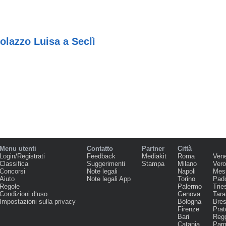
olazzo Luisa a Seclì
Menu utenti
Contatto
Partner
Città
Login/Registrati
Feedback
Mediakit
Roma
Ven
Classifica
Suggerimenti
Stampa
Milano
Ver
Concorsi
Note legali
Napoli
Mes
Aiuto
Note legali App
Torino
Pad
Regole
Palermo
Trie
Condizioni d‘uso
Genova
Tara
Impostazioni sulla privacy
Bologna
Bres
Firenze
Prat
Bari
Regg
Catania
Par