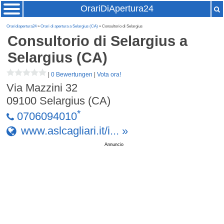
OrariDiApertura24
Oraridiapertura24
»
Orari di apertura a Selargius (CA)
» Consultorio di Selargius
Consultorio di Selargius
a
Selargius (CA)
|
0 Bewertungen
|
Vota ora!
Via Mazzini 32
09100
Selargius (CA)
*
0706094010
www.aslcagliari.it/i... »
Annuncio