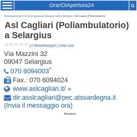
OrariDiApertura24
Oraridiapertura24
»
Orari di apertura a Selargius
»
Asl a Selargius
» Asl Cagliari (Poliambulatorio)
Asl Cagliari (Poliambulatorio)
a Selargius
|
0 Bewertungen
|
Vota ora!
Via Mazzini 32
09047
Selargius
*
070 6094003
Fax.: 070 6094024
www.aslcagliari.it/ »
dir
.
asslcagliari
@
pec
.
atssardegna
.
it
(Invia il messaggio ora)
Annuncio