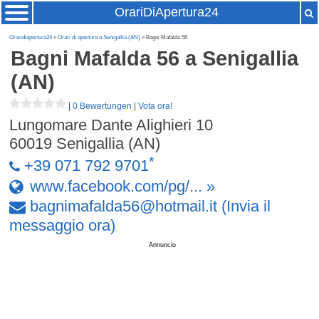
OrariDiApertura24
Oraridiapertura24
»
Orari di apertura a Senigallia (AN)
» Bagni Mafalda 56
Bagni Mafalda 56
a Senigallia
(AN)
|
0 Bewertungen
|
Vota ora!
Lungomare Dante Alighieri 10
60019
Senigallia (AN)
*
+39 071 792 9701
www.facebook.com/pg/... »
bagnimafalda56
@
hotmail
.
it
(Invia il
messaggio ora)
Annuncio