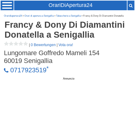
OrariDiApertura24
Oraridiapertura24
»
Orari di apertura a Senigallia
»
Tabaccherie a Senigallia
» Francy & Dony Di Diamantini Donatella
Francy & Dony Di Diamantini
Donatella
a Senigallia
|
0 Bewertungen
|
Vota ora!
Lungomare Goffredo Mameli 154
60019
Senigallia
*
0717923519
Annuncio