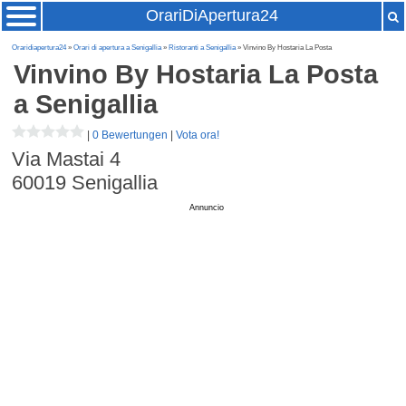
OrariDiApertura24
Oraridiapertura24
»
Orari di apertura a Senigallia
»
Ristoranti a Senigallia
» Vinvino By Hostaria La Posta
Vinvino By Hostaria La Posta
a Senigallia
|
0 Bewertungen
|
Vota ora!
Via Mastai 4
60019
Senigallia
Annuncio