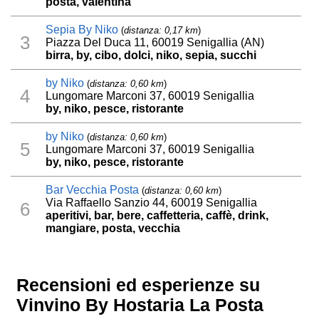
posta, valentina
Sepia By Niko
(
distanza: 0,17 km
)
3
Piazza Del Duca 11, 60019 Senigallia (AN)
birra, by, cibo, dolci, niko, sepia, succhi
by Niko
(
distanza: 0,60 km
)
4
Lungomare Marconi 37, 60019 Senigallia
by, niko, pesce, ristorante
by Niko
(
distanza: 0,60 km
)
5
Lungomare Marconi 37, 60019 Senigallia
by, niko, pesce, ristorante
Bar Vecchia Posta
(
distanza: 0,60 km
)
Via Raffaello Sanzio 44, 60019 Senigallia
6
aperitivi, bar, bere, caffetteria, caffè, drink,
mangiare, posta, vecchia
Recensioni ed esperienze su
Vinvino By Hostaria La Posta