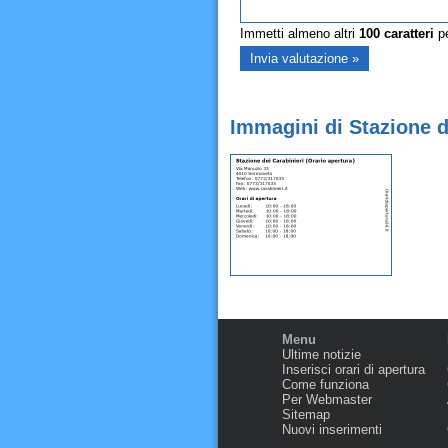
Immetti almeno altri
100
caratteri
pe
Immagini di Stazione d
Menu
Ultime notizie
Inserisci orari di apertura
Come funziona
Per Webmaster
Sitemap
Nuovi inserimenti