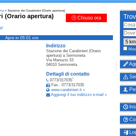
eta
» Stazione dei Carabinieri (Orario apertura)
i (Orario apertura)
Trov
🕒 Chiuso ora
a!
Apre in 05:01 ore
Indirizzo
Most
Stazione dei Carabinieri (Orario
apertura)
a Sermoneta
Via Manuzio 33
Agg
04010
Sermoneta
Dettagli di contatto
Seg
*
0773/317035
Fax.: 0773/317035
Per
www.carabinieri.it »
Aggiungi il tuo indirizzo e-mail »
Ins
Com
Log