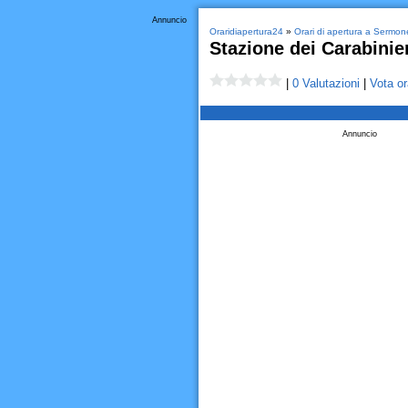
Annuncio
Oraridiapertura24
»
Orari di apertura a Sermon
Stazione dei Carabinier
|
0 Valutazioni
|
Vota or
Annuncio