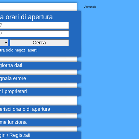
Annuncio
a orari di apertura
ra solo negozi aperti
iorna dati
nala errore
 i proprietari
erisci orario di apertura
e funziona
in / Registrati