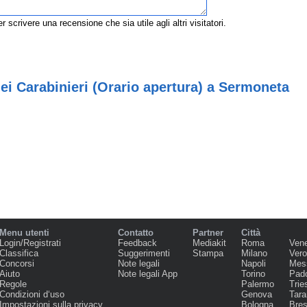
r scrivere una recensione che sia utile agli altri visitatori.
ei Carabinieri (Orario apertura) a Sermoneta
Menu utenti
Contatto
Partner
Città
Login/Registrati
Feedback
Mediakit
Roma
Ven
Classifica
Suggerimenti
Stampa
Milano
Ver
Concorsi
Note legali
Napoli
Mes
Aiuto
Note legali App
Torino
Pad
Regole
Palermo
Trie
Condizioni d‘uso
Genova
Tara
Impostazioni sulla privacy
Bologna
Bres