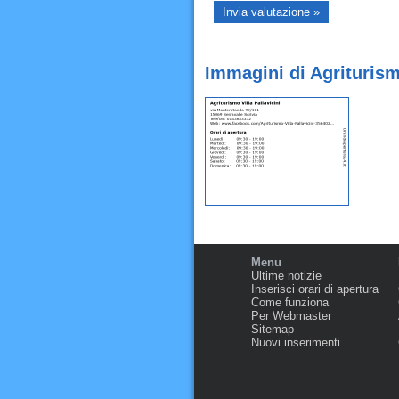
Immagini di Agriturismo
Menu
Ultime notizie
Inserisci orari di apertura
Come funziona
Per Webmaster
Sitemap
Nuovi inserimenti