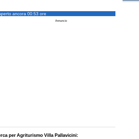
Aperto ancora 00:53 ore
Annuncio
erca per Agriturismo Villa Pallavicini: