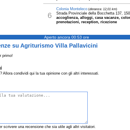
Colonia Monteleco
(
distanza: 12,01 km
)
6
Strada Provinciale della Bocchetta 137, 150
accoglienza, alloggi, casa vacanze, colon
prenotazioni, reception, ricezione
Aperto ancora 00:53 ore
nze su Agriturismo Villa Pallavicini
r primo!
i
 Allora condividi qui la tua opinione con gli altri interessati.
r scrivere una recensione che sia utile agli altri visitatori.