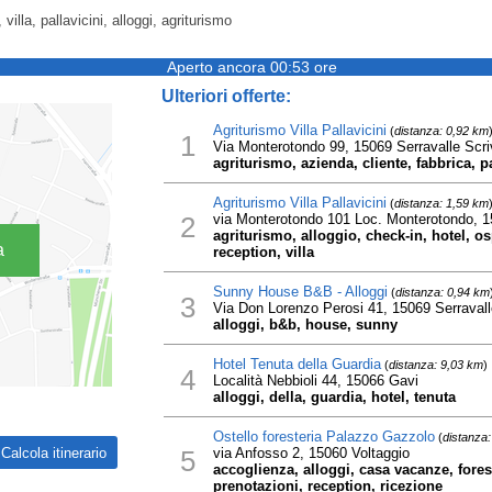
, villa, pallavicini, alloggi, agriturismo
Aperto ancora 00:53 ore
Ulteriori offerte:
Agriturismo Villa Pallavicini
(
distanza: 0,92 km
1
Via Monterotondo 99, 15069 Serravalle Scri
agriturismo, azienda, cliente, fabbrica, pa
Agriturismo Villa Pallavicini
(
distanza: 1,59 km
2
via Monterotondo 101 Loc. Monterotondo, 15
agriturismo, alloggio, check-in, hotel, os
a
reception, villa
Sunny House B&B - Alloggi
(
distanza: 0,94 km
3
Via Don Lorenzo Perosi 41, 15069 Serravall
alloggi, b&b, house, sunny
Hotel Tenuta della Guardia
(
distanza: 9,03 km
)
4
Località Nebbioli 44, 15066 Gavi
alloggi, della, guardia, hotel, tenuta
Ostello foresteria Palazzo Gazzolo
(
distanza:
5
via Anfosso 2, 15060 Voltaggio
accoglienza, alloggi, casa vacanze, forest
prenotazioni, reception, ricezione