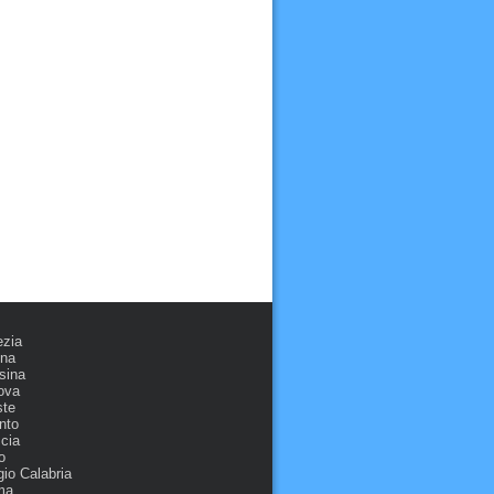
ezia
ona
sina
ova
ste
nto
cia
o
io Calabria
ma