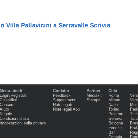
 Villa Pallavicini a Serravalle Scrivia
Menu utenti
Contatto
Partner
Città
Login/Registrati
Feedback
Mediakit
Roma
Ven
Classifica
Suggerimenti
Stampa
Milano
Ver
Concorsi
Note legali
Napoli
Mes
Aiuto
Note legali App
Torino
Pad
Regole
Palermo
Trie
Condizioni d‘uso
Genova
Tara
Impostazioni sulla privacy
Bologna
Bres
Firenze
Prat
Bari
Regg
Catania
Par