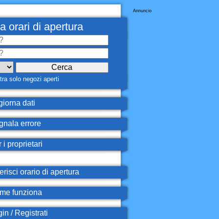
Annuncio
a orari di apertura
ra solo negozi aperti
iorna dati
nala errore
 i proprietari
erisci orario di apertura
e funziona
in / Registrati