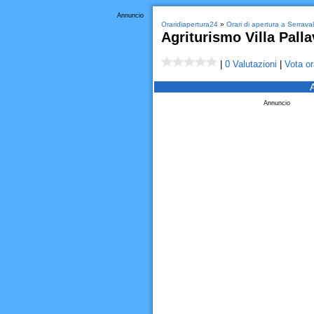
Annuncio
Oraridiapertura24
»
Orari di apertura a Serraval
Agriturismo Villa Palla
|
0 Valutazioni
|
Vota or
Annuncio