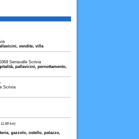
)
via
llavicini, vendite, villa
)
069 Serravalle Scrivia
pitalità, pallavicini, pernottamento,
)
e Scrivia
 11,88 km
)
eria, gazzolo, ostello, palazzo,