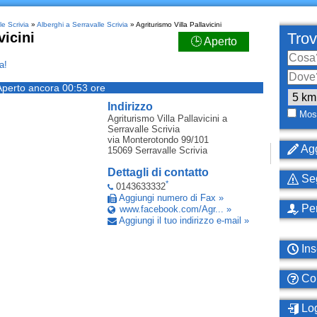
le Scrivia
»
Alberghi a Serravalle Scrivia
» Agriturismo Villa Pallavicini
vicini
Trov
🕒 Aperto
a!
Aperto ancora 00:53 ore
Indirizzo
Most
Agriturismo Villa Pallavicini
a
Serravalle Scrivia
via Monterotondo 99/101
Agg
15069
Serravalle Scrivia
Dettagli di contatto
Seg
*
0143633332
Aggiungi numero di Fax »
Per
www.facebook.com/Agr... »
Aggiungi il tuo indirizzo e-mail »
Ins
Com
Log