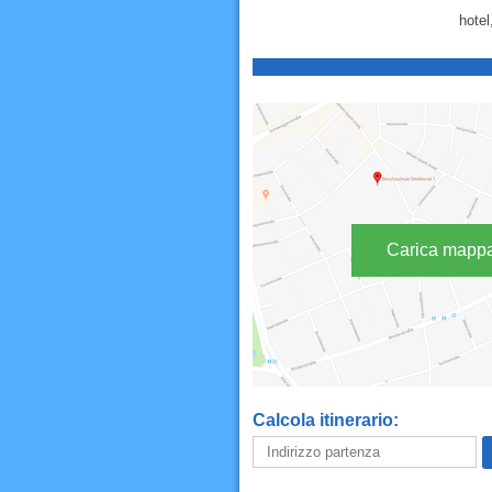
hotel
Carica mapp
Calcola itinerario: