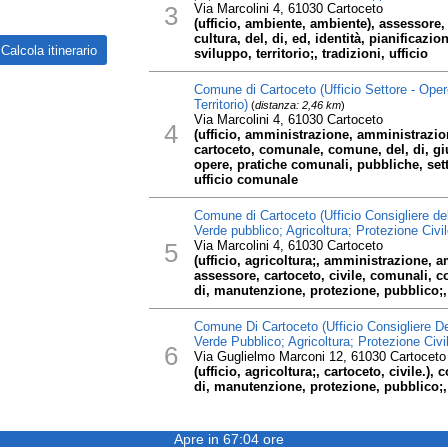
3
Via Marcolini 4, 61030 Cartoceto
(ufficio, ambiente, ambiente), assessore
cultura, del, di, ed, identità, pianificazion
sviluppo, territorio;, tradizioni, ufficio
Comune di Cartoceto (Ufficio Settore - Ope
Territorio)
(
distanza: 2,46 km
)
Via Marcolini 4, 61030 Cartoceto
4
(ufficio, amministrazione, amministrazio
cartoceto, comunale, comune, del, di, g
opere, pratiche comunali, pubbliche, setto
ufficio comunale
Comune di Cartoceto (Ufficio Consigliere del
Verde pubblico; Agricoltura; Protezione Civil
5
Via Marcolini 4, 61030 Cartoceto
(ufficio, agricoltura;, amministrazione, 
assessore, cartoceto, civile, comunali, c
di, manutenzione, protezione, pubblico;, se
Comune Di Cartoceto (Ufficio Consigliere De
Verde Pubblico; Agricoltura; Protezione Civil
6
Via Guglielmo Marconi 12, 61030 Cartoceto
(ufficio, agricoltura;, cartoceto, civile.)
di, manutenzione, protezione, pubblico;, te
Apre in 67:04 ore