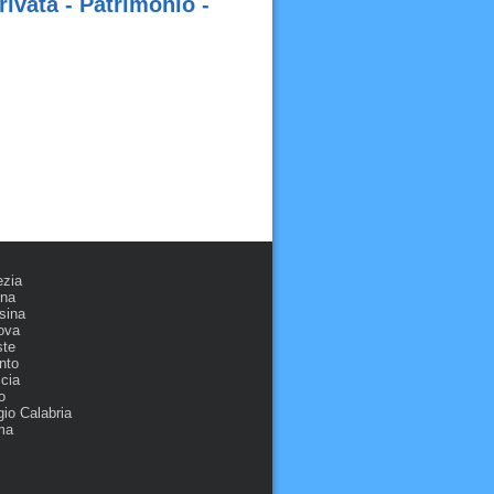
ivata - Patrimonio -
ezia
ona
sina
ova
ste
nto
cia
o
io Calabria
ma