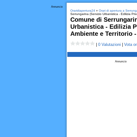
Annuncio
Oraridiapertura24
»
Orari di apertura a Serrung
Serrungarina (Servizio Urbanistica - Edilizia Priv
Comune di Serrungarin
Urbanistica - Edilizia P
Ambiente e Territorio -
|
0 Valutazioni
|
Vota or
Annuncio