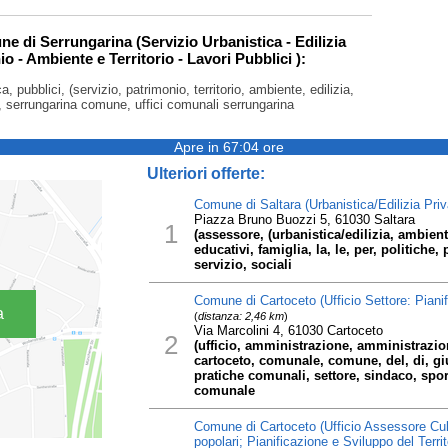
ne di Serrungarina (Servizio Urbanistica - Edilizia
io - Ambiente e Territorio - Lavori Pubblici ):
, pubblici, (servizio, patrimonio, territorio, ambiente, edilizia,
a, serrungarina comune, uffici comunali serrungarina
Apre in 67:04 ore
Ulteriori offerte:
Comune di Saltara (Urbanistica/Edilizia Pri
Piazza Bruno Buozzi 5, 61030 Saltara
1
(assessore, (urbanistica/edilizia, ambien
educativi, famiglia, la, le, per, politiche, 
servizio, sociali
Comune di Cartoceto (Ufficio Settore: Pianifi
a
(
distanza: 2,46 km
)
Via Marcolini 4, 61030 Cartoceto
2
(ufficio, amministrazione, amministrazio
cartoceto, comunale, comune, del, di, gi
pratiche comunali, settore, sindaco, sporte
comunale
Comune di Cartoceto (Ufficio Assessore Cultu
popolari; Pianificazione e Sviluppo del Terri