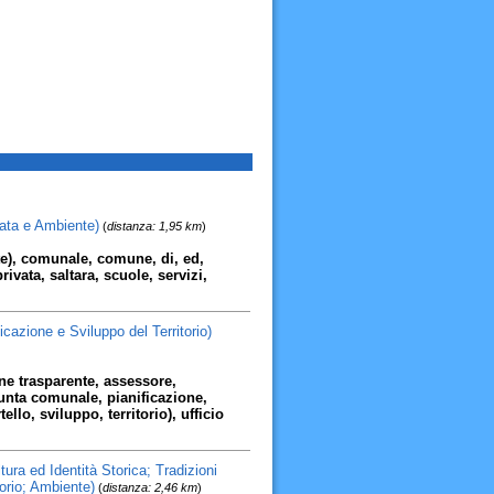
vata e Ambiente)
(
distanza: 1,95 km
)
te), comunale, comune, di, ed,
privata, saltara, scuole, servizi,
cazione e Sviluppo del Territorio)
ne trasparente, assessore,
unta comunale, pianificazione,
llo, sviluppo, territorio), ufficio
ra ed Identità Storica; Tradizioni
torio; Ambiente)
(
distanza: 2,46 km
)