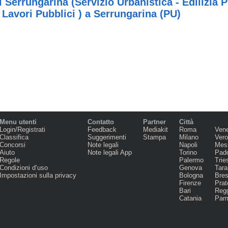
Serrungarina (Servizio Urbanistica - Edilizia Pr
 Lavori Pubblici ) a Serrungarina (PU)
Menu utenti
Contatto
Partner
Città
Login/Registrati
Feedback
Mediakit
Roma
Ven
Classifica
Suggerimenti
Stampa
Milano
Ver
Concorsi
Note legali
Napoli
Mes
Aiuto
Note legali App
Torino
Pad
Regole
Palermo
Trie
Condizioni d‘uso
Genova
Tara
Impostazioni sulla privacy
Bologna
Bres
Firenze
Prat
Bari
Regg
Catania
Par