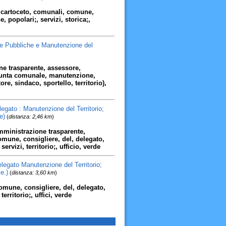
, cartoceto, comunali, comune,
e, popolari;, servizi, storica;,
re Pubbliche e Manutenzione del
ne trasparente, assessore,
iunta comunale, manutenzione,
re, sindaco, sportello, territorio),
egato : Manutenzione del Territorio;
e)
(
distanza: 2,46 km
)
amministrazione trasparente,
omune, consigliere, del, delegato,
rvizi, territorio;, ufficio, verde
legato Manutenzione del Territorio;
e.)
(
distanza: 3,60 km
)
, comune, consigliere, del, delegato,
rritorio;, uffici, verde