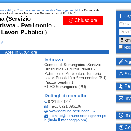
arina (PU)
»
Comune e servizi comunali a Serrungarina (PU)
» Comune di
ata - Patrimonio - Ambiente e Territorio - Lavori Pubblici )
Trov
a (Servizio
🕒 Chiuso ora
rivata - Patrimonio -
 Lavori Pubblici )
a!
Most
Apre in 67:04 ore
Indirizzo
Agg
Comune di Serrungarina (Servizio
Urbanistica - Edilizia Privata -
Patrimonio - Ambiente e Territorio -
Seg
Lavori Pubblici )
a Serrungarina (PU)
Piazza Serafini 1
Per
61030
Serrungarina (PU)
Dettagli di contatto
Inv
*
0721 896129
Fax.: 0721 896106
www.comune.serrungar... »
Ins
tecnico
@
comune
.
serrungarina
.
ps
.
it
(Invia il messaggio ora)
Com