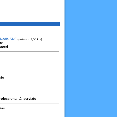
o Nadia SNC
(
distanza: 1,55 km
)
te
iaceri
nte
rofessionalità, servizio
 km
)