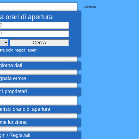
Annuncio
a orari di apertura
ra solo negozi aperti
iorna dati
nala errore
 i proprietari
erisci orario di apertura
e funziona
in / Registrati