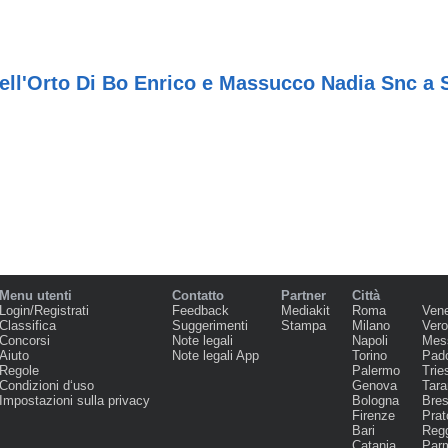
Dell'Orto Di Bo Enrico e Massucco Nadia Snc a 
Menu utenti
Contatto
Partner
Città
Login/Registrati
Feedback
Mediakit
Roma
Ven
Classifica
Suggerimenti
Stampa
Milano
Ver
Concorsi
Note legali
Napoli
Mes
Aiuto
Note legali App
Torino
Pad
Regole
Palermo
Trie
Condizioni d‘uso
Genova
Tara
Impostazioni sulla privacy
Bologna
Bres
Firenze
Prat
Bari
Regg
Catania
Par