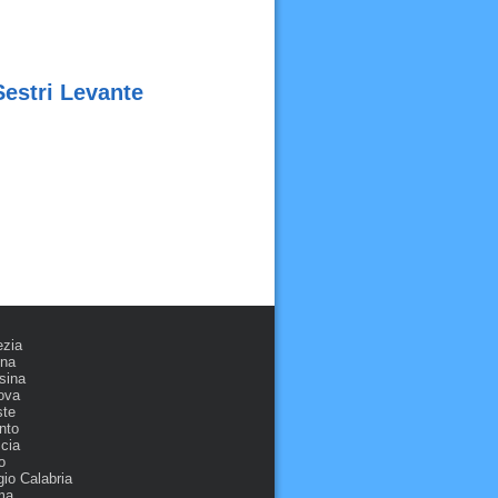
Sestri Levante
ezia
ona
sina
ova
ste
nto
cia
o
io Calabria
ma