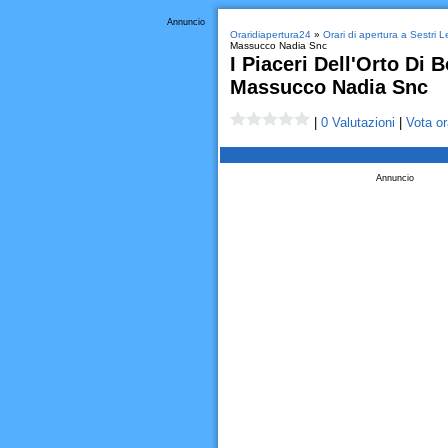
Annuncio
Oraridiapertura24
»
Orari di apertura a Sestri 
Massucco Nadia Snc
I Piaceri Dell'Orto Di 
Massucco Nadia Snc
|
0 Valutazioni
|
Vota or
Annuncio