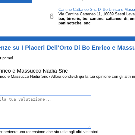
Cantine Cattaneo Snc Di Bo Enrico e Mass
6
Via Cantine Cattaneo 11, 16039 Sestri Leva
bar, birrerie, bo, cantine, cattaneo, di, 
paninoteche, snc
_
nze su I Piaceri Dell'Orto Di Bo Enrico e Mas
r primo!
 Enrico e Massucco Nadia Snc
ico e Massucco Nadia Snc? Allora condividi qui la tua opinione con gli altri in
r scrivere una recensione che sia utile agli altri visitatori.