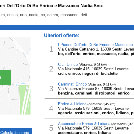
aceri Dell'Orto Di Bo Enrico e Massucco Nadia Snc:
rdura, enrico, orto, nadia, bo, comm, massucco, dett
_
Ulteriori offerte:
I Piaceri Dell'orto Di Bo Enrico e Massucc
1
Via Cantine Cattaneo 1, 16039 Sestri Levan
bo, dell'orto, enrico, massucco, nadia, p
Cicli Enrico
(
distanza: 0,05 km
)
2
Via Nazionale 415, 16039 Sestri Levante
cicli, enrico, negozi di biciclette
a
Carminati Enrico
(
distanza: 0,41 km
)
3
Via Vincenzo Fascie 87, 16039 Sestri Leva
benzina, carminati, distributori, enrico
Enrico & Lidiana
(
distanza: 0,45 km
)
4
Via Nazionale 579, 16039 Sestri Levante
agenzia, assicurazioni, enrico, lidiana, p
Acconciature Enrico & Lidiana
(
distanza: 0,47
5
Via Nazionale 579, 16039 Sestri Levante
acconciature, enrico, lidiana