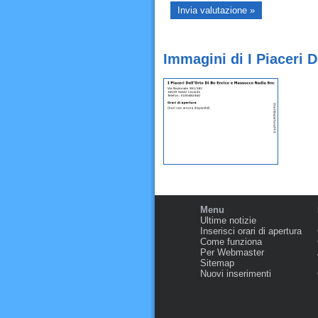
Immagini di I Piaceri 
Menu
Ultime notizie
Inserisci orari di apertura
Come funziona
Per Webmaster
Sitemap
Nuovi inserimenti