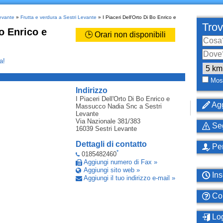
Levante
»
Frutta e verdura a Sestri Levante
» I Piaceri Dell'Orto Di Bo Enrico e
Trov
Bo Enrico e
🕒 Orari non disponibili
a!
_
Most
Indirizzo
I Piaceri Dell'Orto Di Bo Enrico e
Agg
Massucco Nadia Snc
a Sestri
Levante
Via Nazionale 381/383
Seg
16039
Sestri Levante
Dettagli di contatto
Per
*
0185482460
Aggiungi numero di Fax »
Aggiungi sito web »
Ins
Aggiungi il tuo indirizzo e-mail »
Com
Log