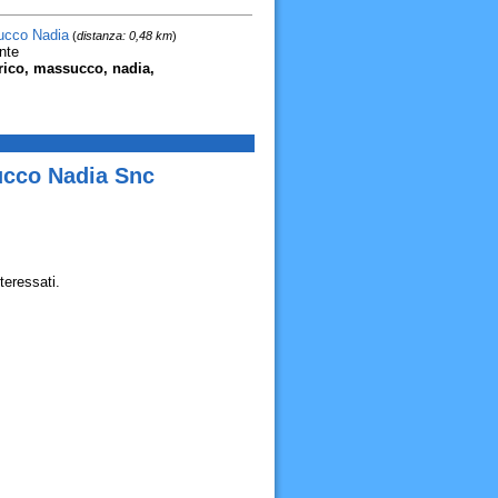
ucco Nadia
(
distanza: 0,48 km
)
nte
enrico, massucco, nadia,
succo Nadia Snc
teressati.