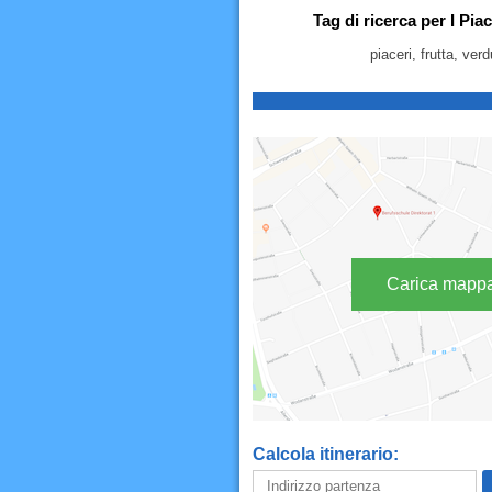
Tag di ricerca per I Pi
piaceri, frutta, ve
Carica mapp
Calcola itinerario: