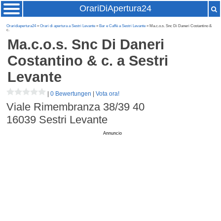
OrariDiApertura24
Oraridiapertura24
»
Orari di apertura a Sestri Levante
»
Bar e Caffè a Sestri Levante
» Ma.c.o.s. Snc Di Daneri Costantino &
c.
Ma.c.o.s. Snc Di Daneri
Costantino & c.
a Sestri
Levante
|
0 Bewertungen
|
Vota ora!
Viale Rimembranza 38/39 40
16039
Sestri Levante
Annuncio