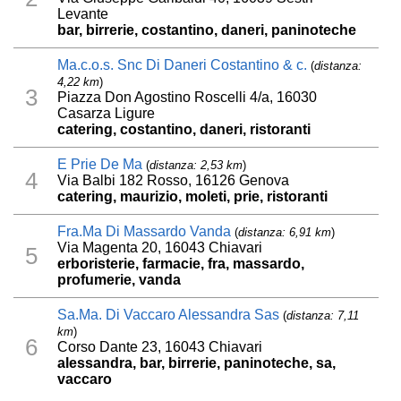
Levante
bar, birrerie, costantino, daneri, paninoteche
Ma.c.o.s. Snc Di Daneri Costantino & c.
(
distanza:
4,22 km
)
3
Piazza Don Agostino Roscelli 4/a, 16030
Casarza Ligure
catering, costantino, daneri, ristoranti
E Prie De Ma
(
distanza: 2,53 km
)
4
Via Balbi 182 Rosso, 16126 Genova
catering, maurizio, moleti, prie, ristoranti
Fra.Ma Di Massardo Vanda
(
distanza: 6,91 km
)
Via Magenta 20, 16043 Chiavari
5
erboristerie, farmacie, fra, massardo,
profumerie, vanda
Sa.Ma. Di Vaccaro Alessandra Sas
(
distanza: 7,11
km
)
6
Corso Dante 23, 16043 Chiavari
alessandra, bar, birrerie, paninoteche, sa,
vaccaro