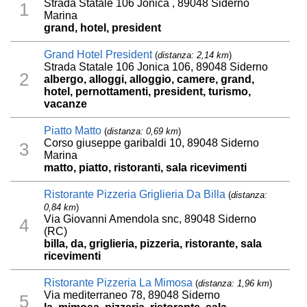
Strada Statale 106 Jonica , 89048 Siderno
1
Marina
grand, hotel, president
Grand Hotel President
(
distanza: 2,14 km
)
Strada Statale 106 Jonica 106, 89048 Siderno
2
albergo, alloggi, alloggio, camere, grand,
hotel, pernottamenti, president, turismo,
vacanze
Piatto Matto
(
distanza: 0,69 km
)
Corso giuseppe garibaldi 10, 89048 Siderno
3
Marina
matto, piatto, ristoranti, sala ricevimenti
Ristorante Pizzeria Griglieria Da Billa
(
distanza:
0,84 km
)
Via Giovanni Amendola snc, 89048 Siderno
4
(RC)
billa, da, griglieria, pizzeria, ristorante, sala
ricevimenti
Ristorante Pizzeria La Mimosa
(
distanza: 1,96 km
)
Via mediterraneo 78, 89048 Siderno
5