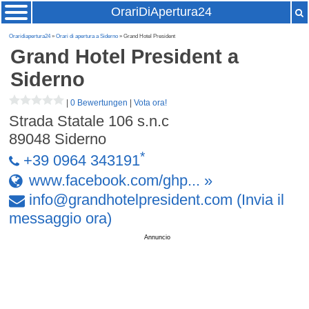
OrariDiApertura24
Oraridiapertura24
»
Orari di apertura a Siderno
» Grand Hotel President
Grand Hotel President
a
Siderno
|
0 Bewertungen
|
Vota ora!
Strada Statale 106 s.n.c
89048
Siderno
*
+39 0964 343191
www.facebook.com/ghp... »
info
@
grandhotelpresident
.
com
(Invia il
messaggio ora)
Annuncio