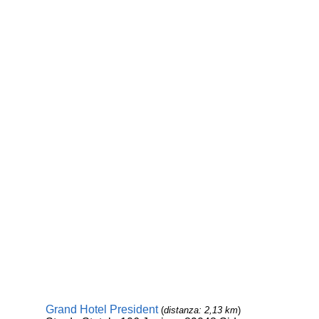
Grand Hotel President
(
distanza: 2,13 km
)