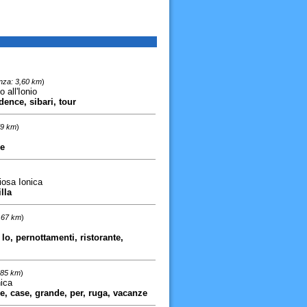
nza: 3,60 km
)
 all'Ionio
idence, sibari, tour
79 km
)
e
iosa Ionica
lla
5,67 km
)
lo, pernottamenti, ristorante,
,85 km
)
ica
ze, case, grande, per, ruga, vacanze