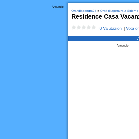
Annuncio
Oraridiapertura24
»
Orari di apertura a Siderno
Residence Casa Vacanz
|
0 Valutazioni
|
Vota or
Annuncio