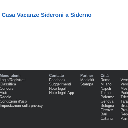
 Casa Vacanze Sideroni a Siderno
Menu utenti
Contatto
Partner
Città
Login/Registrati
Feedback
Mediakit
Roma
Ven
Classifica
Suggerimenti
Stampa
Milano
Ver
Concorsi
Note legali
Napoli
Mes
Aiuto
Note legali App
Torino
Pad
Regole
Palermo
Trie
Condizioni d‘uso
Genova
Tara
Impostazioni sulla privacy
Bologna
Bres
Firenze
Prat
Bari
Regg
Catania
Par