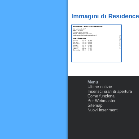
Immagini di Residence
Menu
Ultime notizie
Inserisci orari di apertura
Come funziona
Per Webmaster
Sitemap
Nuovi inserimenti