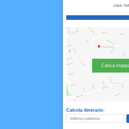
casa, hot
Carica mapp
Calcola itinerario: