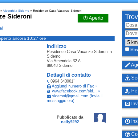
»
Alberghi a Siderno
» Residence Casa Vacanze Sideroni
e Sideroni
Trov
🕒 Aperto
a!
Aperto ancora 10:27 ore
Indirizzo
Most
Residence Casa Vacanze Sideroni
a
Siderno
Via Amendola 32 A
Agg
89048
Siderno
Dettagli di contatto
Seg
*
0964 343001
Aggiungi numero di Fax »
Per
www.facebook.com/sid... »
sideroni
@
gmail
.
com
(Invia il
messaggio ora)
Inv
Pubblicato da
Ins
nelly9292
Com