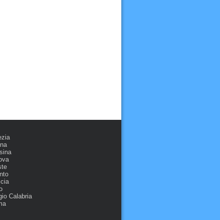
ezia
ona
sina
ova
ste
nto
cia
o
io Calabria
ma