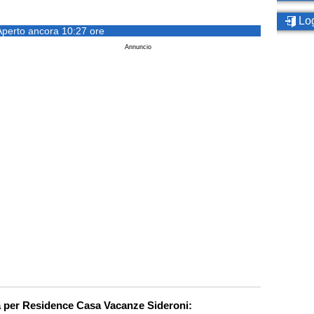
Log
Aperto ancora 10:27 ore
Annuncio
ca per Residence Casa Vacanze Sideroni: