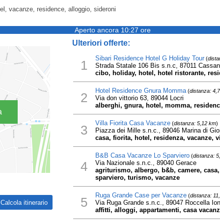
el, vacanze, residence, alloggio, sideroni
Aperto ancora 10:27 ore
Ulteriori offerte:
Sibari Residence Hotel G Holiday Tour
(
dista
1
Strada Statale 106 Bis s.n.c, 87011 Cassano
cibo, holiday, hotel, hotel ristorante, res
Hotel Residence Gnura Momma
(
distanza: 4,
2
Via don vittorio 63, 89044 Locri
alberghi, gnura, hotel, momma, residenc
a
Villa Fiorita Casa Vacanze
(
distanza: 5,12 km
)
3
Piazza dei Mille s.n.c., 89046 Marina di Gio
casa, fiorita, hotel, residenza, vacanze, vi
B&B Casa Vacanze Lo Sparviero
(
distanza: 
4
Via Nazionale s.n.c., 89040 Gerace
agriturismo, albergo, b&b, camere, casa, 
sparviero, turismo, vacanze
Ruga Grande Case per Vacanze
(
distanza: 11
5
Via Ruga Grande s.n.c., 89047 Roccella Ion
affitti, alloggi, appartamenti, casa vacan