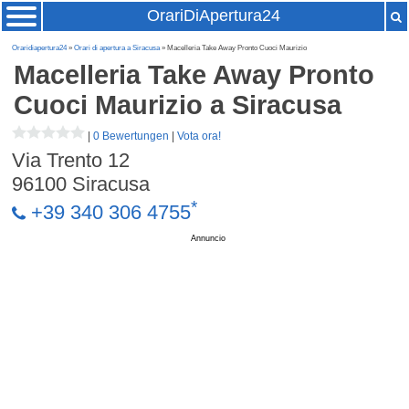
OrariDiApertura24
Oraridiapertura24
»
Orari di apertura a Siracusa
» Macelleria Take Away Pronto Cuoci Maurizio
Macelleria Take Away Pronto
Cuoci Maurizio
a Siracusa
|
0 Bewertungen
|
Vota ora!
Via Trento 12
96100
Siracusa
*
+39 340 306 4755
Annuncio