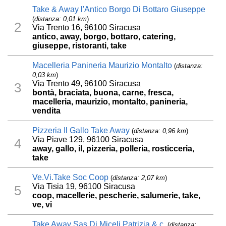
Take & Away l'Antico Borgo Di Bottaro Giuseppe
(
distanza: 0,01 km
)
2
Via Trento 16, 96100 Siracusa
antico, away, borgo, bottaro, catering,
giuseppe, ristoranti, take
Macelleria Panineria Maurizio Montalto
(
distanza:
0,03 km
)
Via Trento 49, 96100 Siracusa
3
bontà, braciata, buona, carne, fresca,
macelleria, maurizio, montalto, panineria,
vendita
Pizzeria Il Gallo Take Away
(
distanza: 0,96 km
)
Via Piave 129, 96100 Siracusa
4
away, gallo, il, pizzeria, polleria, rosticceria,
take
Ve.Vi.Take Soc Coop
(
distanza: 2,07 km
)
Via Tisia 19, 96100 Siracusa
5
coop, macellerie, pescherie, salumerie, take,
ve, vi
Take Away Sas Di Miceli Patrizia & c.
(
distanza: