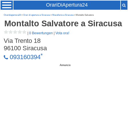
OrariDiApertura24
Oraridiapertura24
»
Orari di apertura a Siracusa
»
Macellerie a Siracusa
» Montalto Salvatore
Montalto Salvatore
a Siracusa
|
0 Bewertungen
|
Vota ora!
Via Trento 18
96100
Siracusa
*
093160394
Annuncio