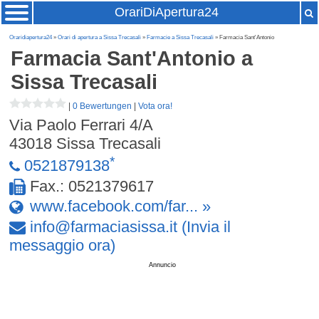
OrariDiApertura24
Oraridiapertura24
»
Orari di apertura a Sissa Trecasali
»
Farmacie a Sissa Trecasali
» Farmacia Sant'Antonio
Farmacia Sant'Antonio
a
Sissa Trecasali
|
0 Bewertungen
|
Vota ora!
Via Paolo Ferrari 4/A
43018
Sissa Trecasali
*
0521879138
Fax.: 0521379617
www.facebook.com/far... »
info
@
farmaciasissa
.
it
(Invia il
messaggio ora)
Annuncio