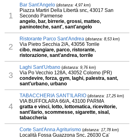
Bar Sant'Angelo
(
distanza: 4,97 km
)
Piazza Martiri Della Libertà snc, 43017 San
1
Secondo Parmense
angelo, bar, birrerie, grossi, matteo,
paninoteche, sant', sant'angelo
Ristorante Parco Sant'Andrea
(
distanza: 8,53 km
)
Via Pietro Secchia 2/A, 43056 Torrile
2
cibo, mangiare, parco, ristorante,
ristorazione, sant'andrea, torrile
Laghi Sant'Urbano
(
distanza: 9,76 km
)
Via Po Vecchio 128A, 43052 Colorno (PR)
3
condevire, forza, gym, laghi, palestra, sant,
sant'urbano, urbano
TABACCHERIA SANT'ILARIO
(
distanza: 17,25 km
)
VIA BUFFOLARA 66/A, 43100 PARMA
4
gratta e vinci, lotto, lottomatica, ricevitorie,
sant'ilario, scommesse, sigarette, sisal,
tabaccheria
Corte Sant'Anna Agriturismo
(
distanza: 17,78 km
)
Località Fossa Guazzona Snc, 26030 Ca'