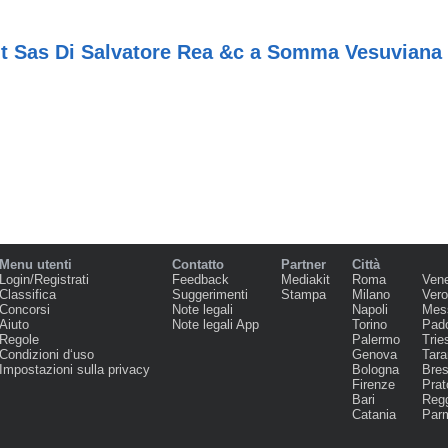
nt Sas Di Salvatore Rea &c a Somma Vesuviana
Menu utenti
Contatto
Partner
Città
Login/Registrati
Feedback
Mediakit
Roma
Ven
Classifica
Suggerimenti
Stampa
Milano
Ver
Concorsi
Note legali
Napoli
Mes
Aiuto
Note legali App
Torino
Pad
Regole
Palermo
Trie
Condizioni d‘uso
Genova
Tara
Impostazioni sulla privacy
Bologna
Bres
Firenze
Prat
Bari
Regg
Catania
Par