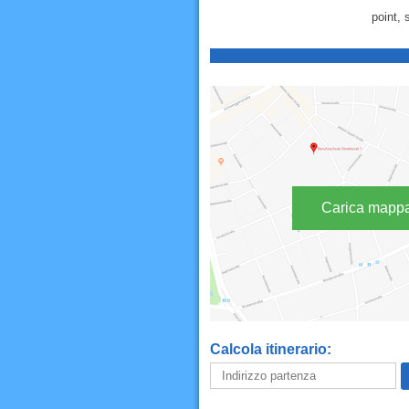
point, 
Carica mapp
Calcola itinerario: