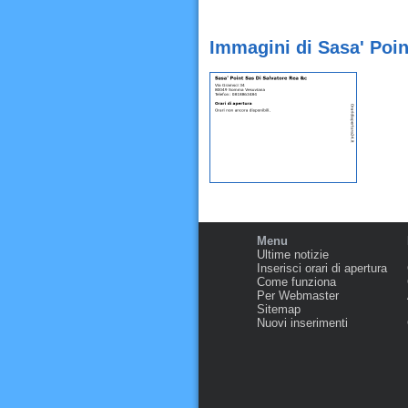
Immagini di Sasa' Poi
Menu
Ultime notizie
Inserisci orari di apertura
Come funziona
Per Webmaster
Sitemap
Nuovi inserimenti