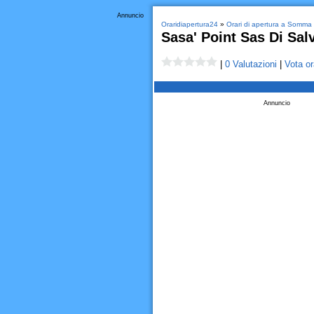
Annuncio
Oraridiapertura24
»
Orari di apertura a Somma
Sasa' Point Sas Di Sal
|
0 Valutazioni
|
Vota or
Annuncio