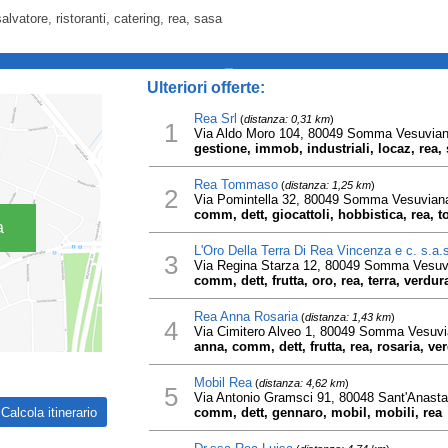
salvatore, ristoranti, catering, rea, sasa
_
Ulteriori offerte:
Rea Srl
(
distanza: 0,31 km
)
1
Via Aldo Moro 104, 80049 Somma Vesuvia
gestione, immob, industriali, locaz, rea, 
Rea Tommaso
(
distanza: 1,25 km
)
2
Via Pomintella 32, 80049 Somma Vesuvian
comm, dett, giocattoli, hobbistica, rea,
a
L'Oro Della Terra Di Rea Vincenza e c. s.a.s
3
Via Regina Starza 12, 80049 Somma Vesuv
comm, dett, frutta, oro, rea, terra, verdu
Rea Anna Rosaria
(
distanza: 1,43 km
)
4
Via Cimitero Alveo 1, 80049 Somma Vesuv
anna, comm, dett, frutta, rea, rosaria, ve
Mobil Rea
(
distanza: 4,62 km
)
5
Via Antonio Gramsci 91, 80048 Sant'Anasta
comm, dett, gennaro, mobil, mobili, rea