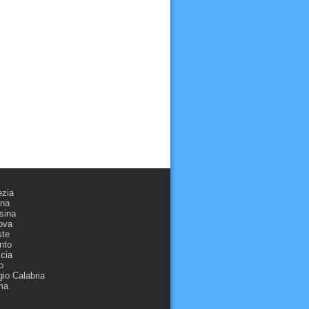
ezia
ona
sina
ova
ste
nto
cia
o
io Calabria
ma