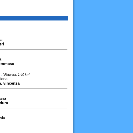
na
srl
a
 tommaso
.
(
distanza: 1,40 km
)
iana
ra, vincenza
iana
rdura
sia