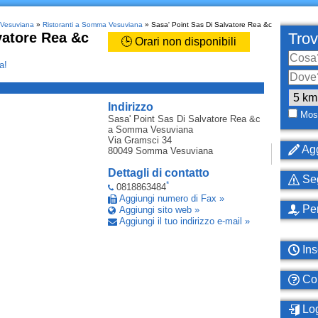
 Vesuviana
»
Ristoranti a Somma Vesuviana
» Sasa' Point Sas Di Salvatore Rea &c
vatore Rea &c
Trov
🕒 Orari non disponibili
a!
_
Indirizzo
Most
Sasa' Point Sas Di Salvatore Rea &c
a Somma Vesuviana
Via Gramsci 34
Agg
80049
Somma Vesuviana
Dettagli di contatto
Seg
*
0818863484
Aggiungi numero di Fax »
Per
Aggiungi sito web »
Aggiungi il tuo indirizzo e-mail »
Ins
Com
Log