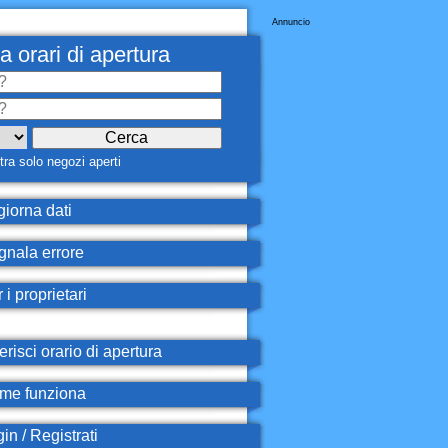
Annuncio
a orari di apertura
ra solo negozi aperti
iorna dati
nala errore
 i proprietari
erisci orario di apertura
e funziona
in / Registrati