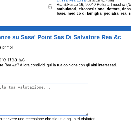
Dr.ssa Rea Luisa
(
distanza: 4,74 km
)
6
Via S.Fusco 16, 80040 Pollena Trocchia (N
ambulatori, circoscrizione, dottore, dr.s
base, medico di famiglia, pediatra, rea, st
_
nze su Sasa' Point Sas Di Salvatore Rea &c
r primo!
tore Rea &c
Rea &c? Allora condividi qui la tua opinione con gli altri interessati.
r scrivere una recensione che sia utile agli altri visitatori.