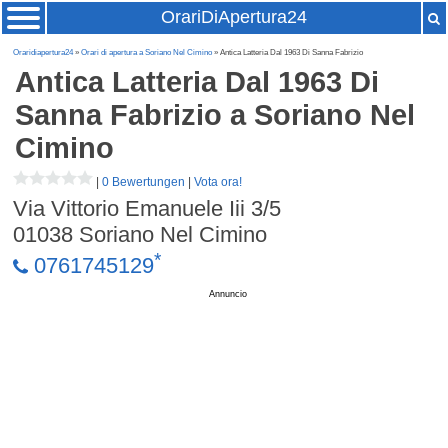
OrariDiApertura24
Oraridiapertura24
»
Orari di apertura a Soriano Nel Cimino
» Antica Latteria Dal 1963 Di Sanna Fabrizio
Antica Latteria Dal 1963 Di
Sanna Fabrizio
a Soriano Nel
Cimino
|
0 Bewertungen
|
Vota ora!
Via Vittorio Emanuele Iii 3/5
01038
Soriano Nel Cimino
*
0761745129
Annuncio