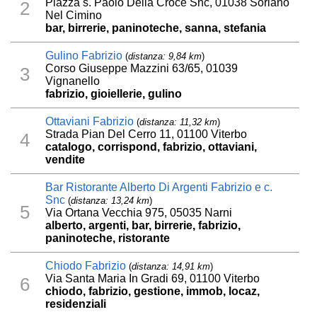
Piazza s. Paolo Della Croce Snc, 01038 Soriano
2
Nel Cimino
bar, birrerie, paninoteche, sanna, stefania
Gulino Fabrizio
(
distanza: 9,84 km
)
Corso Giuseppe Mazzini 63/65, 01039
3
Vignanello
fabrizio, gioiellerie, gulino
Ottaviani Fabrizio
(
distanza: 11,32 km
)
Strada Pian Del Cerro 11, 01100 Viterbo
4
catalogo, corrispond, fabrizio, ottaviani,
vendite
Bar Ristorante Alberto Di Argenti Fabrizio e c.
Snc
(
distanza: 13,24 km
)
5
Via Ortana Vecchia 975, 05035 Narni
alberto, argenti, bar, birrerie, fabrizio,
paninoteche, ristorante
Chiodo Fabrizio
(
distanza: 14,91 km
)
Via Santa Maria In Gradi 69, 01100 Viterbo
6
chiodo, fabrizio, gestione, immob, locaz,
residenziali