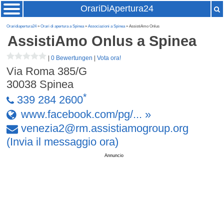
OrariDiApertura24
Oraridiapertura24
»
Orari di apertura a Spinea
»
Associazioni a Spinea
» AssistiAmo Onlus
AssistiAmo Onlus
a Spinea
|
0 Bewertungen
|
Vota ora!
Via Roma 385/G
30038
Spinea
*
339 284 2600
www.facebook.com/pg/... »
venezia2
@
rm
.
assistiamogroup
.
org
(Invia il messaggio ora)
Annuncio