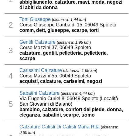
abbigliamento, calzature, mavi, moda, negozi
di abiti da donna
Torti Giuseppe
(
distanza: 1,44 km
)
2
Corso Giuseppe Garibaldi 15, 06049 Spoleto
comm, dett, giuseppe, scarpe, torti
Gentili Calzature
(
distanza: 1,95 km
)
Corso Mazzini 37, 06049 Spoleto
3
calzature, gentili, pelletteria, pelletterie,
scarpe
Carissimi Calzature
(
distanza: 1,98 km
)
4
Corso Mazzini 55, 06049 Spoleto
acquisti, calzature, carissimi, negozi
Sabatini Calzature
(
distanza: 4,44 km
)
Via Eugenio Curiel 8, 06049 Spoleto (Località
5
San Giovanni di Baiano)
bambino, calzature, confort del piede, donna,
eleganza, sabatini, scarpe, uomo
Calzature Calisti Di Calisti Maria Rita
(
distanza:
9,80 km
)