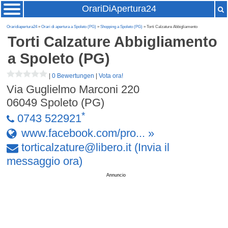
OrariDiApertura24
Oraridiapertura24
»
Orari di apertura a Spoleto (PG)
»
Shopping a Spoleto (PG)
» Torti Calzature Abbigliamento
Torti Calzature Abbigliamento
a Spoleto (PG)
|
0 Bewertungen
|
Vota ora!
Via Guglielmo Marconi 220
06049
Spoleto (PG)
*
0743 522921
www.facebook.com/pro... »
torticalzature
@
libero
.
it
(Invia il
messaggio ora)
Annuncio