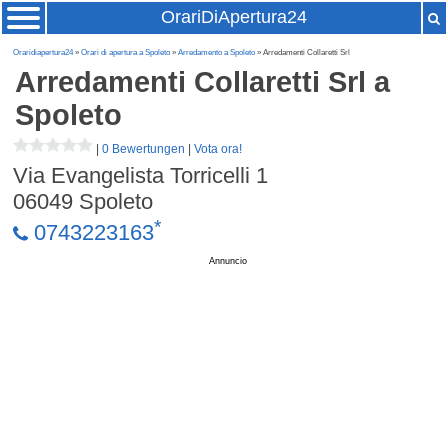
OrariDiApertura24
Oraridiapertura24
»
Orari di apertura a Spoleto
»
Arredamento a Spoleto
» Arredamenti Collaretti Srl
Arredamenti Collaretti Srl
a
Spoleto
|
0 Bewertungen
|
Vota ora!
Via Evangelista Torricelli 1
06049
Spoleto
*
0743223163
Annuncio