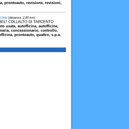
a, prontoauto, revisione, revisioni,
cina
(
distanza: 2,80 km
)
33017 COLLALTO DI TARCENTO
o usata, autofficina, autofficine,
aria, concessionario, controllo,
 officina, prontoauto, quattro, s.p.a.