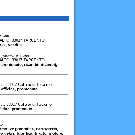
,00 km
)
ALTO, 33017 TARCENTO
p.a., vendita
(
distanza: 0,00 km
)
ALTO, 33017 TARCENTO
 prontoauto, ricambi, ricambi),
., 33017 Collalto di Tarcento
 officine, prontoauto
., 33017 Collalto di Tarcento
ficine, prontoauto
to
utomotive gommista, carrozzeria,
 dekra, lubrificanti auto, motore,