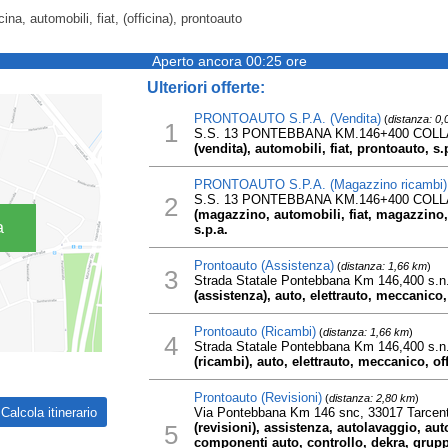
icina, automobili, fiat, (officina), prontoauto
Aperto ancora 00:25 ore
Ulteriori offerte:
PRONTOAUTO S.P.A. (Vendita)
(
distanza: 0
1
S.S. 13 PONTEBBANA KM.146+400 COLL
(vendita), automobili, fiat, prontoauto, s.
PRONTOAUTO S.P.A. (Magazzino ricambi)
2
S.S. 13 PONTEBBANA KM.146+400 COLL
(magazzino, automobili, fiat, magazzino,
a
s.p.a.
Prontoauto (Assistenza)
(
distanza: 1,66 km
)
3
Strada Statale Pontebbana Km 146,400 s.n.c
(assistenza), auto, elettrauto, meccanico,
Prontoauto (Ricambi)
(
distanza: 1,66 km
)
4
Strada Statale Pontebbana Km 146,400 s.n.c
(ricambi), auto, elettrauto, meccanico, of
Prontoauto (Revisioni)
(
distanza: 2,80 km
)
Via Pontebbana Km 146 snc, 33017 Tarcen
5
(revisioni), assistenza, autolavaggio, a
componenti auto, controllo, dekra, gruppo