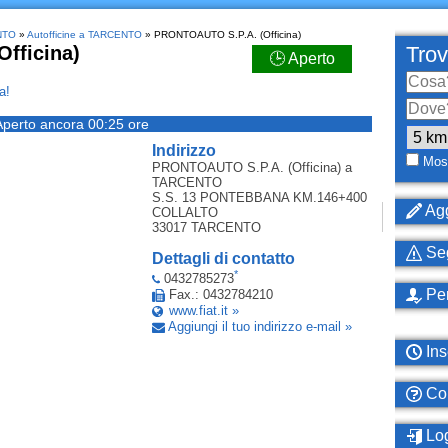
ENTO
»
Autofficine a TARCENTO
» PRONTOAUTO S.P.A. (Officina)
fficina)
Trov
🕒 Aperto
a!
Aperto ancora 00:25 ore
Indirizzo
Most
PRONTOAUTO S.P.A. (Officina)
a
TARCENTO
S.S. 13 PONTEBBANA KM.146+400
Agg
COLLALTO
33017
TARCENTO
Seg
Dettagli di contatto
*
0432785273
Per
Fax.: 0432784210
www.fiat.it »
Aggiungi il tuo indirizzo e-mail »
Ins
Com
Log