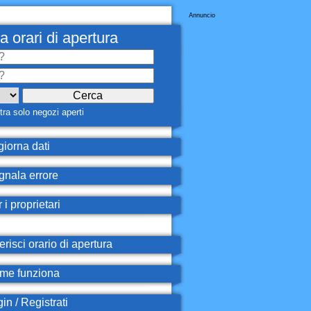
Annuncio
a orari di apertura
ra solo negozi aperti
iorna dati
nala errore
 i proprietari
erisci orario di apertura
e funziona
in / Registrati