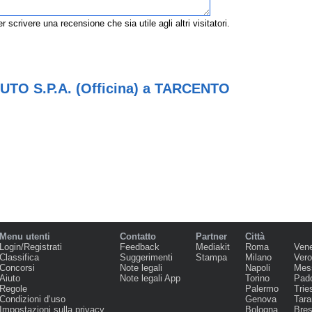
r scrivere una recensione che sia utile agli altri visitatori.
TO S.P.A. (Officina) a TARCENTO
Menu utenti
Contatto
Partner
Città
Login/Registrati
Feedback
Mediakit
Roma
Ven
Classifica
Suggerimenti
Stampa
Milano
Ver
Concorsi
Note legali
Napoli
Mes
Aiuto
Note legali App
Torino
Pad
Regole
Palermo
Trie
Condizioni d‘uso
Genova
Tara
Impostazioni sulla privacy
Bologna
Bres