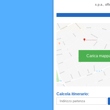
s.p.a., off
Carica mapp
Calcola itinerario: