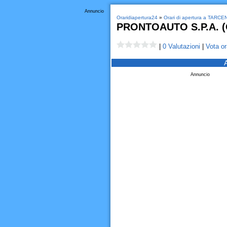
Annuncio
Oraridiapertura24
»
Orari di apertura a TARC
PRONTOAUTO S.P.A. (O
|
0 Valutazioni
|
Vota or
Annuncio