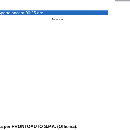
Aperto ancora 00:25 ore
Annuncio
rca per PRONTOAUTO S.P.A. (Officina):