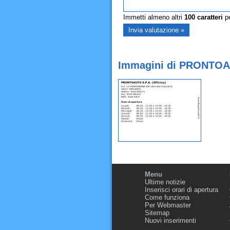
Immetti almeno altri
100
caratteri
pe
Immagini di PRONTOAU
Menu
Ultime notizie
Inserisci orari di apertura
Come funziona
Per Webmaster
Sitemap
Nuovi inserimenti