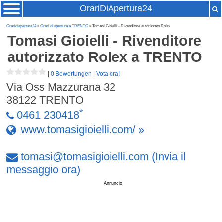
OrariDiApertura24
Oraridiapertura24
»
Orari di apertura a TRENTO
» Tomasi Gioielli - Rivenditore autorizzato Rolex
Tomasi Gioielli - Rivenditore
autorizzato Rolex
a TRENTO
|
0 Bewertungen
|
Vota ora!
Via Oss Mazzurana 32
38122
TRENTO
*
0461 230418
www.tomasigioielli.com/ »
tomasi
@
tomasigioielli
.
com
(Invia il
messaggio ora)
Annuncio