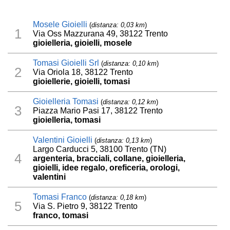
Mosele Gioielli
(
distanza: 0,03 km
)
1
Via Oss Mazzurana 49, 38122 Trento
gioielleria, gioielli, mosele
Tomasi Gioielli Srl
(
distanza: 0,10 km
)
2
Via Oriola 18, 38122 Trento
gioiellerie, gioielli, tomasi
Gioielleria Tomasi
(
distanza: 0,12 km
)
3
Piazza Mario Pasi 17, 38122 Trento
gioielleria, tomasi
Valentini Gioielli
(
distanza: 0,13 km
)
Largo Carducci 5, 38100 Trento (TN)
4
argenteria, bracciali, collane, gioielleria,
gioielli, idee regalo, oreficeria, orologi,
valentini
Tomasi Franco
(
distanza: 0,18 km
)
5
Via S. Pietro 9, 38122 Trento
franco, tomasi