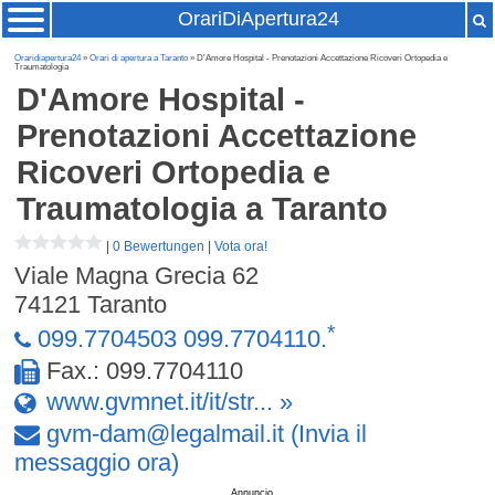
OrariDiApertura24
Oraridiapertura24
»
Orari di apertura a Taranto
» D'Amore Hospital - Prenotazioni Accettazione Ricoveri Ortopedia e
Traumatologia
D'Amore Hospital -
Prenotazioni Accettazione
Ricoveri Ortopedia e
Traumatologia
a Taranto
|
0 Bewertungen
|
Vota ora!
Viale Magna Grecia 62
74121
Taranto
*
099.7704503 099.7704110.
Fax.: 099.7704110
www.gvmnet.it/it/str... »
gvm-dam
@
legalmail
.
it
(Invia il
messaggio ora)
Annuncio