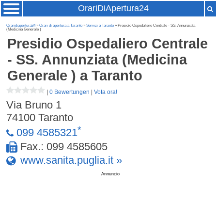
OrariDiApertura24
Oraridiapertura24
»
Orari di apertura a Taranto
»
Servizi a Taranto
» Presidio Ospedaliero Centrale - SS. Annunziata
(Medicina Generale )
Presidio Ospedaliero Centrale
- SS. Annunziata (Medicina
Generale )
a Taranto
|
0 Bewertungen
|
Vota ora!
Via Bruno 1
74100
Taranto
*
099 4585321
Fax.: 099 4585605
www.sanita.puglia.it »
Annuncio