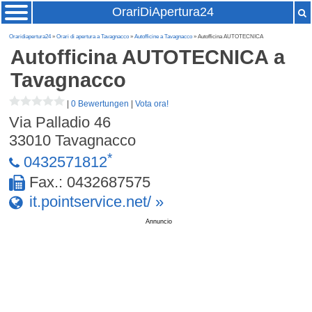
OrariDiApertura24
Oraridiapertura24
»
Orari di apertura a Tavagnacco
»
Autofficine a Tavagnacco
» Autofficina AUTOTECNICA
Autofficina AUTOTECNICA
a
Tavagnacco
|
0 Bewertungen
|
Vota ora!
Via Palladio 46
33010
Tavagnacco
*
0432571812
Fax.: 0432687575
it.pointservice.net/ »
Annuncio