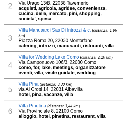
Via Urago 13/B, 22038 Tavernerio
2
acquisti, agricola, agridee, convenienza,
cucina, delle, mercato, pini, shopping,
societa', spesa
Villa Manusardi Sas Di Introzzi & c.
(
distanza: 1,96
km
)
3
Piazza Roma 20, 22030 Montorfano
catering, introzzi, manusardi, ristoranti, villa
Villa for Wedding Lake Como
(
distanza: 2,10 km
)
Via Camponuovo 106/3, 22030 Como
4
como, for, lake, meetings, organizzatore
eventi, villa, visite guidate, wedding
Villa Pina
(
distanza: 3,30 km
)
5
via Ai Crotti 14, 22031 Albavilla
hotel, pina, vacanze, villa
Villa Pinetina
(
distanza: 3,44 km
)
6
Via Provinciale 8, 22100 Como
alloggio, hotel, pinetina, restaurant, villa