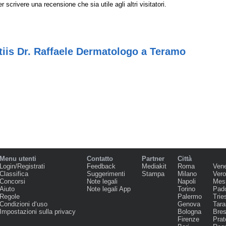
r scrivere una recensione che sia utile agli altri visitatori.
tiis Dr. Raffaele Dermatologo a Teramo
Menu utenti
Contatto
Partner
Città
Login/Registrati
Feedback
Mediakit
Roma
Ven
Classifica
Suggerimenti
Stampa
Milano
Ver
Concorsi
Note legali
Napoli
Mes
Aiuto
Note legali App
Torino
Pad
Regole
Palermo
Trie
Condizioni d‘uso
Genova
Tara
Impostazioni sulla privacy
Bologna
Bres
Firenze
Prat