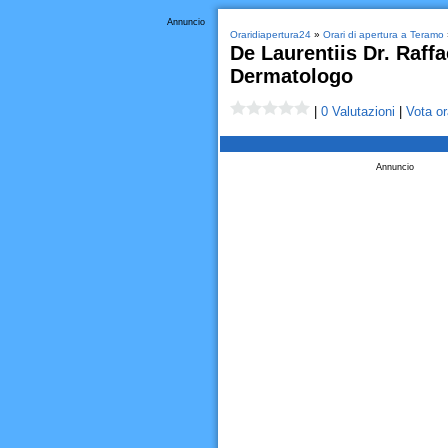
Annuncio
Oraridiapertura24
»
Orari di apertura a Teramo
De Laurentiis Dr. Raffa
Dermatologo
|
0 Valutazioni
|
Vota or
Annuncio