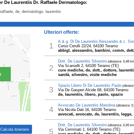
per De Laurentiis Dr. Raffaele Dermatologo:
 raffaele, de, dermatologo, laurentiis
_
Ulteriori offerte:
A.& g. Di De Laurentiis Alessandro & c. Sn
1
Corso Cerulli 22/24, 64100 Teramo
abbigl, alessandro, bambini, comm, dett,
Dott. De Laurentiis Silvestro
(
distanza: 0,48 k
2
Via Scarselli 2, 64100 Teramo (TE)
cure mediche, de, dott., dottore, laurenti
a
sanità, silvestro, visite mediche
Spazio Libero Di De Laurentiis Paolo
(
distanz
3
Via De Gasperi Alcide 68, 64100 Teramo
de, laurentiis, libero, paolo, spazio
Avvocato De Laurentiis Mariolina
(
distanza: 0
4
Via Nicola Dati 16, 64100 Teramo
avvocati, avvocato, de, laurentiis, legge, 
Dott. De Laurentiis Silvestro
(
distanza: 0,95 k
5
Via Cerminati 1, 64100 Teramo (TE)
cure mediche, de, dott., dottore, laurenti