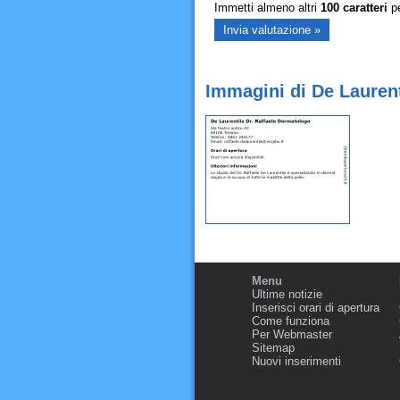
Immetti almeno altri
100
caratteri
pe
Immagini di De Lauren
Menu
Ultime notizie
Inserisci orari di apertura
Come funziona
Per Webmaster
Sitemap
Nuovi inserimenti