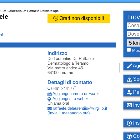
» De Laurentiis Dr. Raffaele Dermatologo
ele
Trov
🕒 Orari non disponibili
a!
_
Most
Indirizzo
De Laurentiis Dr. Raffaele
Dermatologo
a Teramo
Agg
Via teatro antico 43
64100
Teramo
Seg
Dettagli di contatto
*
0861 244177
Per
Aggiungi numero di Fax »
Aggiungi sito web »
Chiama ora!
Inv
raffaele
.
delaurentiis
@
virgilio
.
it
(Invia il messaggio ora)
Ins
Com