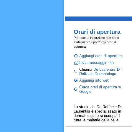
Orari di apertura
Per questa inserzione non sono
stati ancora riportati gli orari di
apertura.
Aggiungi orari di apertura
Invia messaggio ora
Chiama
De Laurentiis Dr.
Raffaele Dermatologo
Aggiungi sito web
Cerca orari di apertura su
Google
Lo studio del Dr. Raffaele De
Laurentiis è specializzato in
dermatologia e si occupa di
tutte le malattie della pelle.