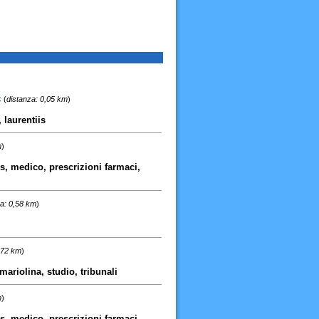
c
(
distanza: 0,05 km
)
 laurentiis
m
)
is, medico, prescrizioni farmaci,
a: 0,58 km
)
,72 km
)
mariolina, studio, tribunali
m
)
is, medico, prescrizioni farmaci,