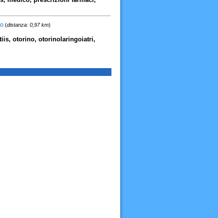
no
(
distanza: 0,97 km
)
iis, otorino, otorinolaringoiatri,