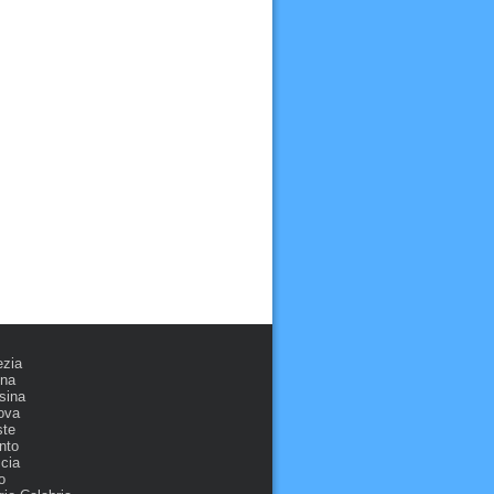
ezia
ona
sina
ova
ste
nto
cia
o