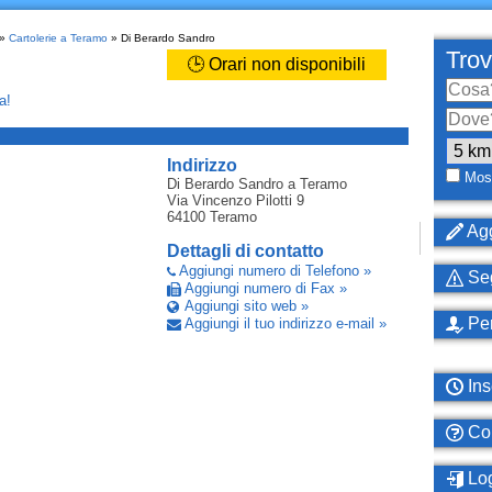
»
Cartolerie a Teramo
» Di Berardo Sandro
Trov
🕒 Orari non disponibili
a!
_
Indirizzo
Most
Di Berardo Sandro
a Teramo
Via Vincenzo Pilotti 9
64100
Teramo
Agg
Dettagli di contatto
Aggiungi numero di Telefono »
Seg
Aggiungi numero di Fax »
Aggiungi sito web »
Per
Aggiungi il tuo indirizzo e-mail »
Ins
Com
Log