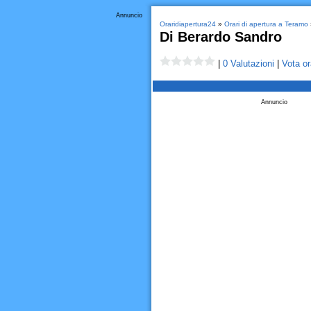
Annuncio
Oraridiapertura24
»
Orari di apertura a Teramo
Di Berardo Sandro
|
0 Valutazioni
|
Vota or
Annuncio