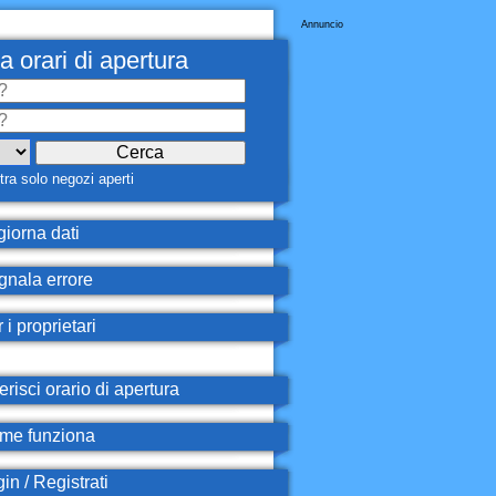
Annuncio
a orari di apertura
ra solo negozi aperti
iorna dati
nala errore
 i proprietari
erisci orario di apertura
e funziona
in / Registrati