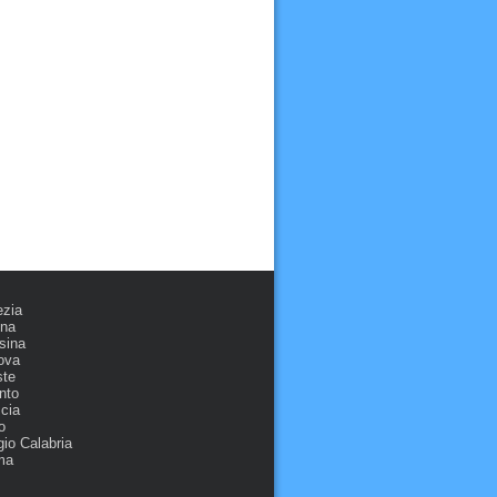
ezia
ona
sina
ova
ste
nto
cia
o
io Calabria
ma