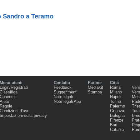
o Sandro a Teramo
Menu utenti
Contatto
Partner
Città
Login/Registrati
Feedback
Mediakit
Roma
Ven
Classifica
Suggerimenti
Stampa
Milano
Ver
Concorsi
Note legali
Napoli
Mes
Aiuto
Note legali App
Torino
Pad
Regole
Palermo
Trie
Condizioni d‘uso
Genova
Tara
Impostazioni sulla privacy
Bologna
Bres
Firenze
Prat
Bari
Regg
Catania
Par