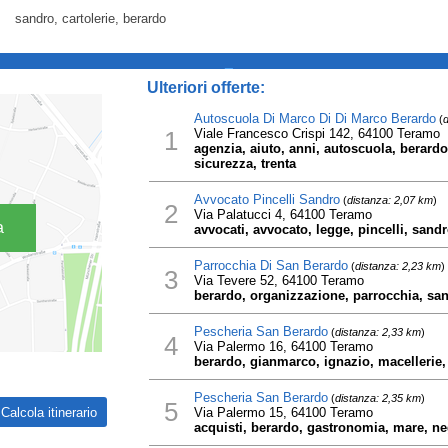
sandro, cartolerie, berardo
_
Ulteriori offerte:
Autoscuola Di Marco Di Di Marco Berardo
(
d
1
Viale Francesco Crispi 142, 64100 Teramo
agenzia, aiuto, anni, autoscuola, berard
sicurezza, trenta
Avvocato Pincelli Sandro
(
distanza: 2,07 km
)
2
Via Palatucci 4, 64100 Teramo
a
avvocati, avvocato, legge, pincelli, sandr
Parrocchia Di San Berardo
(
distanza: 2,23 km
)
3
Via Tevere 52, 64100 Teramo
berardo, organizzazione, parrocchia, sa
Pescheria San Berardo
(
distanza: 2,33 km
)
4
Via Palermo 16, 64100 Teramo
berardo, gianmarco, ignazio, macellerie,
Pescheria San Berardo
(
distanza: 2,35 km
)
5
Via Palermo 15, 64100 Teramo
acquisti, berardo, gastronomia, mare, ne