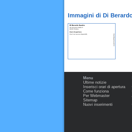
Immagini di Di Berard
Menu
Ultime notizie
Inserisci orari di apertura
Come funziona
Per Webmaster
Sitemap
Nuovi inserimenti