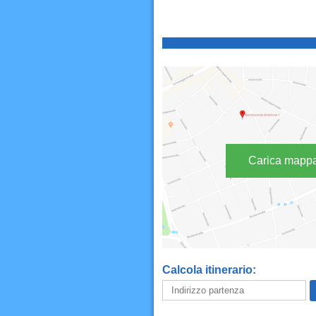
Carica mapp
Calcola itinerario: