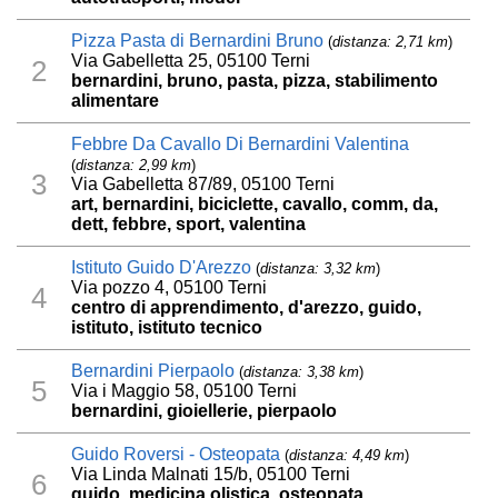
Pizza Pasta di Bernardini Bruno
(
distanza: 2,71 km
)
Via Gabelletta 25, 05100 Terni
2
bernardini, bruno, pasta, pizza, stabilimento
alimentare
Febbre Da Cavallo Di Bernardini Valentina
(
distanza: 2,99 km
)
3
Via Gabelletta 87/89, 05100 Terni
art, bernardini, biciclette, cavallo, comm, da,
dett, febbre, sport, valentina
Istituto Guido D'Arezzo
(
distanza: 3,32 km
)
Via pozzo 4, 05100 Terni
4
centro di apprendimento, d'arezzo, guido,
istituto, istituto tecnico
Bernardini Pierpaolo
(
distanza: 3,38 km
)
5
Via i Maggio 58, 05100 Terni
bernardini, gioiellerie, pierpaolo
Guido Roversi - Osteopata
(
distanza: 4,49 km
)
Via Linda Malnati 15/b, 05100 Terni
6
guido, medicina olistica, osteopata,