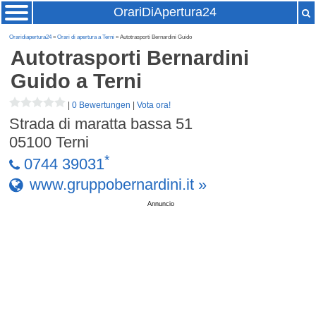
OrariDiApertura24
Oraridiapertura24
»
Orari di apertura a Terni
» Autotrasporti Bernardini Guido
Autotrasporti Bernardini
Guido
a Terni
|
0 Bewertungen
|
Vota ora!
Strada di maratta bassa 51
05100
Terni
*
0744 39031
www.gruppobernardini.it »
Annuncio