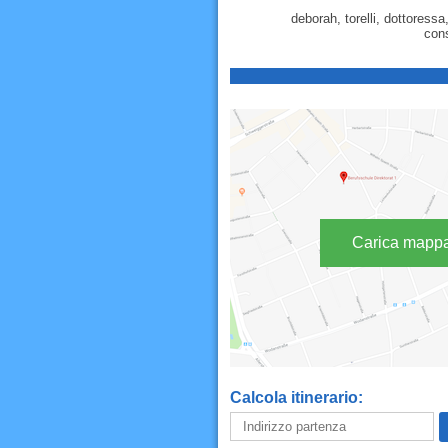
deborah, torelli, dottoressa
cons
Carica mapp
Calcola itinerario: