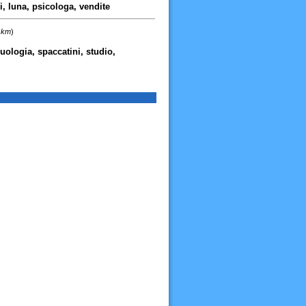
si, luna, psicologa, vendite
4 km
)
uologia, spaccatini, studio,