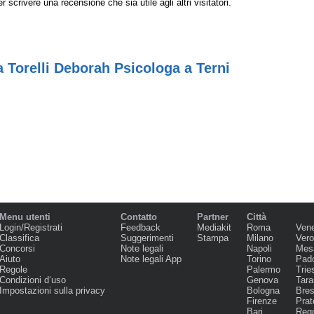
r scrivere una recensione che sia utile agli altri visitatori.
 Torelli Deborah Psicologa a Terni
Menu utenti
Contatto
Partner
Città
Login/Registrati
Feedback
Mediakit
Roma
Ven
Classifica
Suggerimenti
Stampa
Milano
Ver
Concorsi
Note legali
Napoli
Mes
Aiuto
Note legali App
Torino
Pad
Regole
Palermo
Trie
Condizioni d‘uso
Genova
Tara
Impostazioni sulla privacy
Bologna
Bres
Firenze
Prat
Bari
Regg