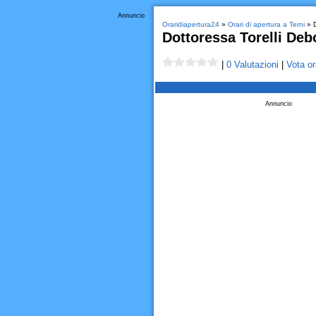
Annuncio
Oraridiapertura24
»
Orari di apertura a Terni
» D
Dottoressa Torelli Deb
|
0 Valutazioni
|
Vota or
Annuncio