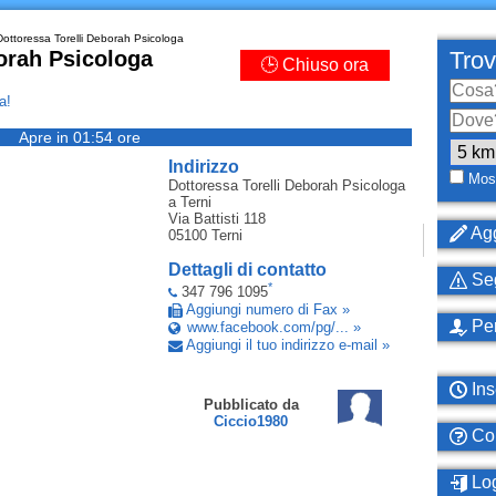
ottoressa Torelli Deborah Psicologa
orah Psicologa
Trov
🕒 Chiuso ora
a!
Apre in 01:54 ore
Indirizzo
Most
Dottoressa Torelli Deborah Psicologa
a Terni
Via Battisti 118
Agg
05100
Terni
Dettagli di contatto
Seg
*
347 796 1095
Aggiungi numero di Fax »
Per
www.facebook.com/pg/... »
Aggiungi il tuo indirizzo e-mail »
Ins
Pubblicato da
Ciccio1980
Com
Log