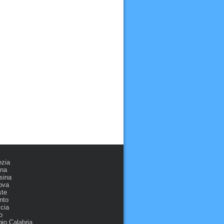
ezia
ona
sina
ova
ste
nto
cia
o
io Calabria