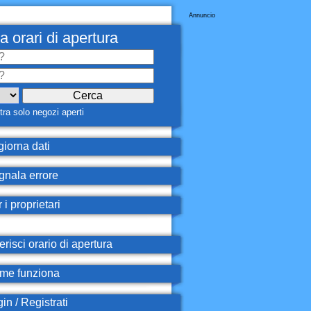
Annuncio
a orari di apertura
ra solo negozi aperti
iorna dati
nala errore
 i proprietari
erisci orario di apertura
e funziona
in / Registrati