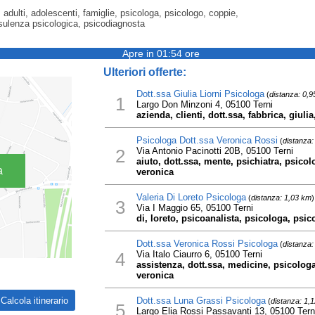
, adulti, adolescenti, famiglie, psicologa, psicologo, coppie,
ulenza psicologica, psicodiagnosta
Apre in 01:54 ore
Ulteriori offerte:
Dott.ssa Giulia Liorni Psicologa
(
distanza: 0,
1
Largo Don Minzoni 4, 05100 Terni
azienda, clienti, dott.ssa, fabbrica, giulia
Psicologa Dott.ssa Veronica Rossi
(
distanza:
2
Via Antonio Pacinotti 20B, 05100 Terni
aiuto, dott.ssa, mente, psichiatra, psicol
a
veronica
Valeria Di Loreto Psicologa
(
distanza: 1,03 km
)
3
Via I Maggio 65, 05100 Terni
di, loreto, psicoanalista, psicologa, psic
Dott.ssa Veronica Rossi Psicologa
(
distanza:
4
Via Italo Ciaurro 6, 05100 Terni
assistenza, dott.ssa, medicine, psicologa
veronica
Dott.ssa Luna Grassi Psicologa
(
distanza: 1,
5
Largo Elia Rossi Passavanti 13, 05100 Tern