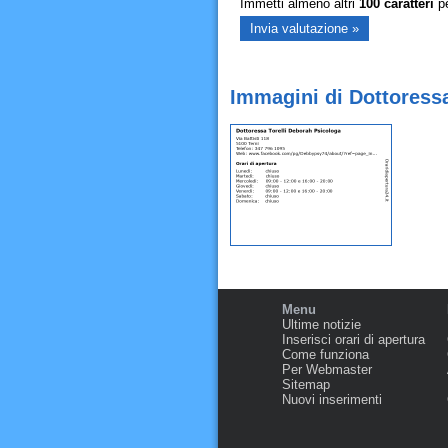
Immetti almeno altri
100
caratteri
pe
Immagini di Dottoressa
Menu
Ultime notizie
Inserisci orari di apertura
Come funziona
Per Webmaster
Sitemap
Nuovi inserimenti