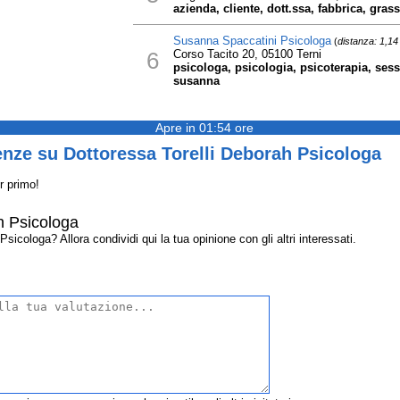
azienda, cliente, dott.ssa, fabbrica, gras
Susanna Spaccatini Psicologa
(
distanza: 1,1
6
Corso Tacito 20, 05100 Terni
psicologa, psicologia, psicoterapia, sess
susanna
Apre in 01:54 ore
nze su Dottoressa Torelli Deborah Psicologa
r primo!
h Psicologa
icologa? Allora condividi qui la tua opinione con gli altri interessati.