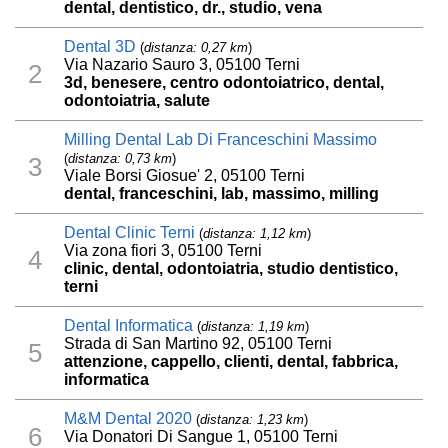
dental, dentistico, dr., studio, vena
Dental 3D
(
distanza: 0,27 km
)
Via Nazario Sauro 3, 05100 Terni
2
3d, benesere, centro odontoiatrico, dental,
odontoiatria, salute
Milling Dental Lab Di Franceschini Massimo
(
distanza: 0,73 km
)
3
Viale Borsi Giosue' 2, 05100 Terni
dental, franceschini, lab, massimo, milling
Dental Clinic Terni
(
distanza: 1,12 km
)
Via zona fiori 3, 05100 Terni
4
clinic, dental, odontoiatria, studio dentistico,
terni
Dental Informatica
(
distanza: 1,19 km
)
Strada di San Martino 92, 05100 Terni
5
attenzione, cappello, clienti, dental, fabbrica,
informatica
M&M Dental 2020
(
distanza: 1,23 km
)
6
Via Donatori Di Sangue 1, 05100 Terni