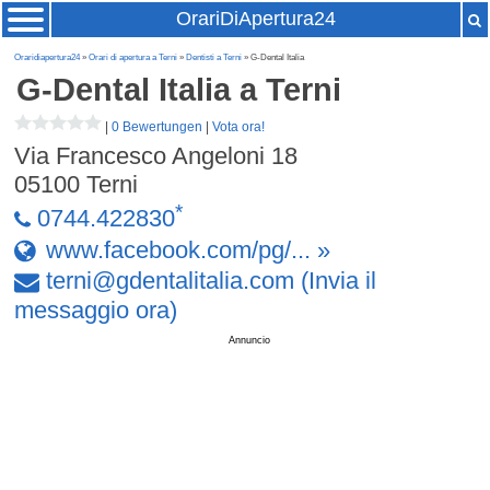
OrariDiApertura24
Oraridiapertura24
»
Orari di apertura a Terni
»
Dentisti a Terni
» G-Dental Italia
G-Dental Italia
a Terni
|
0 Bewertungen
|
Vota ora!
Via Francesco Angeloni 18
05100
Terni
*
0744.422830
www.facebook.com/pg/... »
terni
@
gdentalitalia
.
com
(Invia il
messaggio ora)
Annuncio