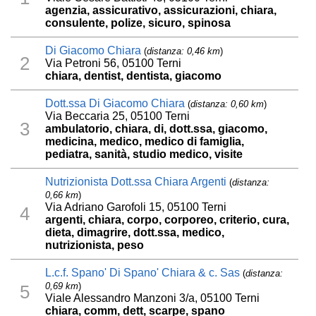
agenzia, assicurativo, assicurazioni, chiara,
consulente, polize, sicuro, spinosa
Di Giacomo Chiara
(
distanza: 0,46 km
)
2
Via Petroni 56, 05100 Terni
chiara, dentist, dentista, giacomo
Dott.ssa Di Giacomo Chiara
(
distanza: 0,60 km
)
Via Beccaria 25, 05100 Terni
3
ambulatorio, chiara, di, dott.ssa, giacomo,
medicina, medico, medico di famiglia,
pediatra, sanità, studio medico, visite
Nutrizionista Dott.ssa Chiara Argenti
(
distanza:
0,66 km
)
Via Adriano Garofoli 15, 05100 Terni
4
argenti, chiara, corpo, corporeo, criterio, cura,
dieta, dimagrire, dott.ssa, medico,
nutrizionista, peso
L.c.f. Spano' Di Spano' Chiara & c. Sas
(
distanza:
0,69 km
)
5
Viale Alessandro Manzoni 3/a, 05100 Terni
chiara, comm, dett, scarpe, spano