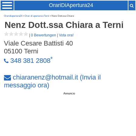
OrariDiApertura24
Oraridiapertura24
»
Orari di apertura a Terni
» Nenz Dott.ssa Chiara
Nenz Dott.ssa Chiara
a Terni
|
0 Bewertungen
|
Vota ora!
Viale Cesare Battisti 40
05100
Terni
*
348 381 2808
chiaranenz
@
hotmail
.
it
(Invia il
messaggio ora)
Annuncio