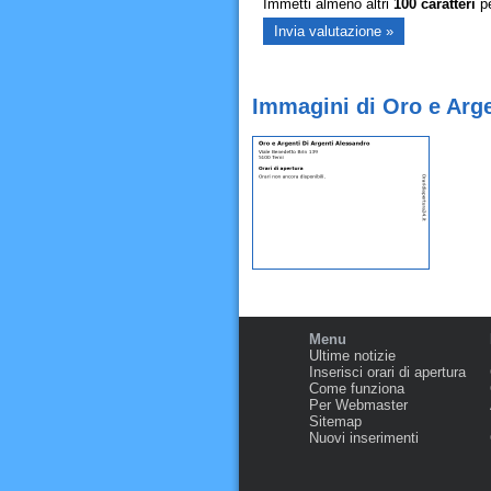
Immetti almeno altri
100
caratteri
pe
Immagini di Oro e Arge
Menu
Ultime notizie
Inserisci orari di apertura
Come funziona
Per Webmaster
Sitemap
Nuovi inserimenti