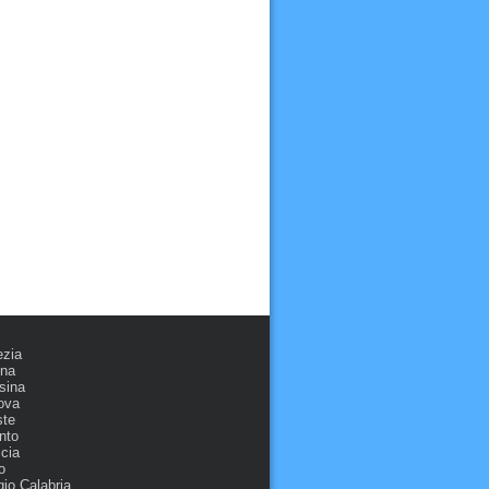
ezia
ona
sina
ova
ste
nto
cia
o
io Calabria