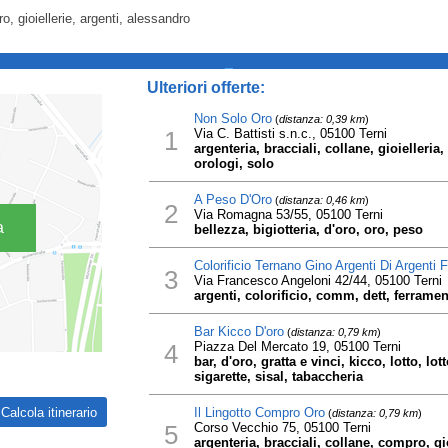
ro, gioiellerie, argenti, alessandro
_
Ulteriori offerte:
Non Solo Oro
(
distanza: 0,39 km
)
1
Via C. Battisti s.n.c., 05100 Terni
argenteria, bracciali, collane, gioielleria,
orologi, solo
A Peso D'Oro
(
distanza: 0,46 km
)
2
Via Romagna 53/55, 05100 Terni
a
bellezza, bigiotteria, d'oro, oro, peso
Colorificio Ternano Gino Argenti Di Argenti F
3
Via Francesco Angeloni 42/44, 05100 Terni
argenti, colorificio, comm, dett, ferrament
Bar Kicco D'oro
(
distanza: 0,79 km
)
4
Piazza Del Mercato 19, 05100 Terni
bar, d'oro, gratta e vinci, kicco, lotto, l
sigarette, sisal, tabaccheria
Il Lingotto Compro Oro
(
distanza: 0,79 km
)
5
Corso Vecchio 75, 05100 Terni
argenteria, bracciali, collane, compro, gioi