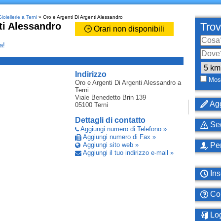
ioiellerie a Terni
» Oro e Argenti Di Argenti Alessandro
ti Alessandro
Trov
🕒 Orari non disponibili
a!
_
Indirizzo
Most
Oro e Argenti Di Argenti Alessandro
a
Terni
Viale Benedetto Brin 139
Agg
05100
Terni
Dettagli di contatto
Seg
Aggiungi numero di Telefono »
Aggiungi numero di Fax »
Aggiungi sito web »
Per
Aggiungi il tuo indirizzo e-mail »
Ins
Com
Log