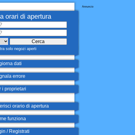
Annuncio
a orari di apertura
ra solo negozi aperti
iorna dati
nala errore
 i proprietari
erisci orario di apertura
e funziona
in / Registrati