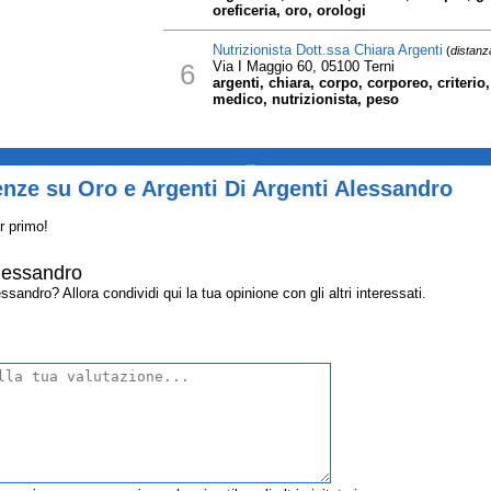
oreficeria, oro, orologi
Nutrizionista Dott.ssa Chiara Argenti
(
distanz
6
Via I Maggio 60, 05100 Terni
argenti, chiara, corpo, corporeo, criterio,
medico, nutrizionista, peso
_
nze su Oro e Argenti Di Argenti Alessandro
r primo!
Alessandro
sandro? Allora condividi qui la tua opinione con gli altri interessati.