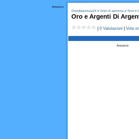
Annuncio
Oraridiapertura24
»
Orari di apertura a Terni
»
G
Oro e Argenti Di Argen
|
0 Valutazioni
|
Vota or
Annuncio