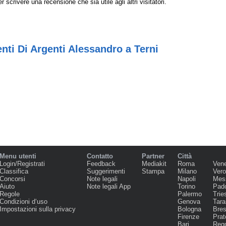
r scrivere una recensione che sia utile agli altri visitatori.
nti Di Argenti Alessandro a Terni
Menu utenti
Contatto
Partner
Città
Login/Registrati
Feedback
Mediakit
Roma
Ven
Classifica
Suggerimenti
Stampa
Milano
Ver
Concorsi
Note legali
Napoli
Mes
Aiuto
Note legali App
Torino
Pad
Regole
Palermo
Trie
Condizioni d‘uso
Genova
Tara
Impostazioni sulla privacy
Bologna
Bres
Firenze
Prat
Bari
Regg