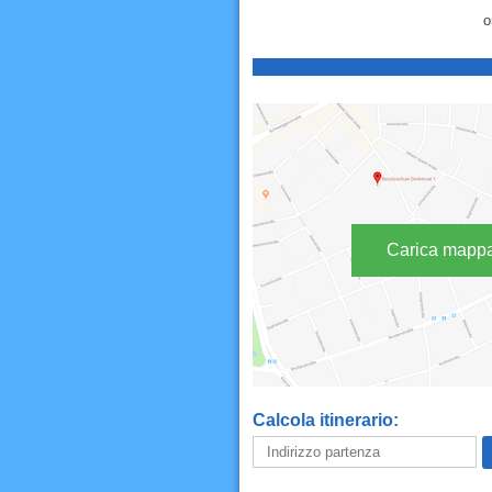
o
Carica mapp
Calcola itinerario: