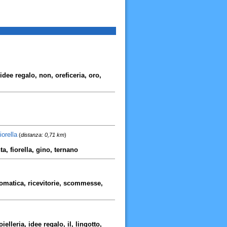
 idee regalo, non, oreficeria, oro,
iorella
(
distanza: 0,71 km
)
a, fiorella, gino, ternano
ottomatica, ricevitorie, scommesse,
elleria, idee regalo, il, lingotto,